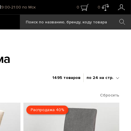
8
9:00-21:00 по Мск
0
0
ма
1495 товаров
по 24 на стр.
Сбросить
Распродажа 40%