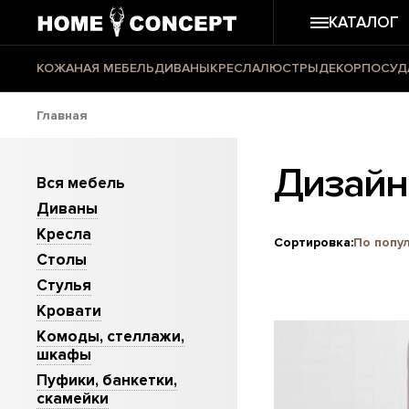
КАТАЛОГ
КОЖАНАЯ МЕБЕЛЬ
ДИВАНЫ
КРЕСЛА
ЛЮСТРЫ
ДЕКОР
ПОСУД
Главная
Дизайн
Вся мебель
Диваны
Кресла
Сортировка:
По попу
Столы
Стулья
Кровати
Комоды, стеллажи,
шкафы
Пуфики, банкетки,
скамейки