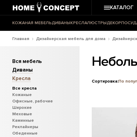
КАТАЛОГ
КОЖАНАЯ МЕБЕЛЬ
ДИВАНЫ
КРЕСЛА
ЛЮСТРЫ
ДЕКОР
ПОСУД
Главная
Дизайнерская мебель для дома
Дизайнерск
Неболь
Вся мебель
Диваны
Кресла
Сортировка:
По попу
Все кресла
Кожаные
Офисные, рабочие
Широкие
Меховые
Каминные
Реклайнеры
Обеденные