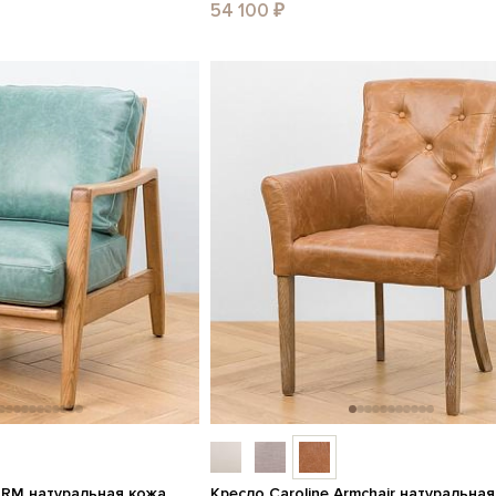
54 100 ₽
r RM натуральная кожа
Кресло Caroline Armchair натуральна