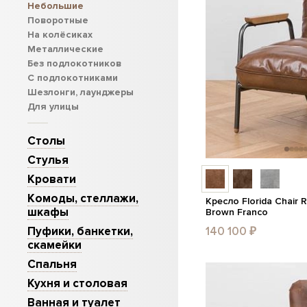
Небольшие
Поворотные
На колёсиках
Металлические
Без подлокотников
C подлокотниками
Шезлонги, лаунджеры
Для улицы
Столы
Стулья
Кровати
Комоды, стеллажи,
Кресло Florida Chair
шкафы
Brown Franco
Пуфики, банкетки,
140 100 ₽
скамейки
Спальня
Кухня и столовая
Ванная и туалет