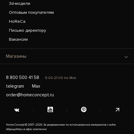
3d-модели
Оптовым покупателям
HoReCa
Письмо директору
Вакансии
Магазины
8 800 500 41 58
9:00-21:00 по Мск
telegram
Max
order@homeconcept.ru
Home Concept © 2007–2026. За разрешением по использованию материалов с сайта
обращайтесь в офис компании.