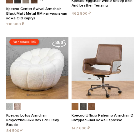
+1
Кресло Eggchair White Sheep Skin
And Leather Tenzing
Кресло Center Swivel Armchair,
Black Matt Metal RM натуральная
462 800 ₽
кожа Old Kaprys
130 900 ₽
Распродажа 40%
Кресло Lotus Armchair
Кресло Ufficio Palermo Armchair D
искусственный мех Ecru Tedy
натуральная кожа Espresso
Boucle
147 600 ₽
84 500 ₽