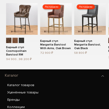
Распродажа
Распродажа
Барный стул
Барный стул
Margarita Barstool
Margarita Barstool,
Барный стул
With Arms, Oak Brown
Oak Black
Cosmopolitain
72 900 ₽
58 800 ₽
Barstool RM
94 900...98 200 ₽
Каталог
Каталог товаров
Уценённые товары
Бренды
Коллекции