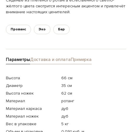
Сиденье из плетёного ротанга естественного светло-
жёлтого цвета смотрится интересным акцентом и привлечёт
внимание настоящих ценителей.
Прованс
Эко
Бар
Параметры
Доставка и оплата
Примерка
Высота
66 см
Диаметр
35 см
Высота ножек
62 см
Материал
ротанг
Материал каркаса
дуб
Материал ножек
дуб
Вес в упаковке
5 кг
Объем в упаковке
0.091 куб. м