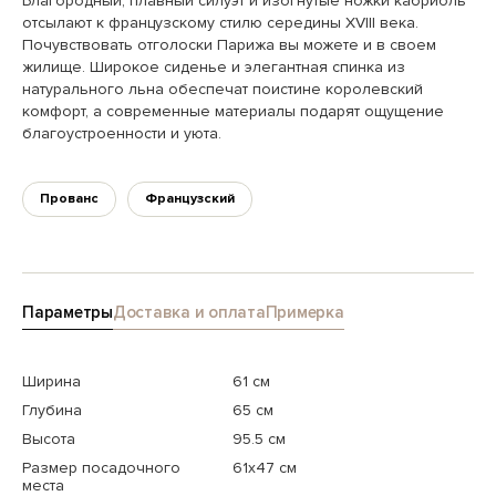
Благородный, плавный силуэт и изогнутые ножки кабриоль
отсылают к французскому стилю середины XVIII века.
Почувствовать отголоски Парижа вы можете и в своем
жилище. Широкое сиденье и элегантная спинка из
натурального льна обеспечат поистине королевский
комфорт, а современные материалы подарят ощущение
благоустроенности и уюта.
Прованс
Французский
Параметры
Доставка и оплата
Примерка
Ширина
61 см
Глубина
65 см
Высота
95.5 см
Размер посадочного
61x47 см
места