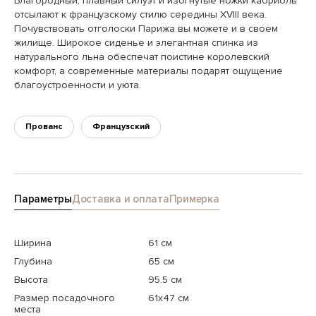
Благородный, плавный силуэт и изогнутые ножки кабриоль
отсылают к французскому стилю середины XVIII века.
Почувствовать отголоски Парижа вы можете и в своем
жилище. Широкое сиденье и элегантная спинка из
натурального льна обеспечат поистине королевский
комфорт, а современные материалы подарят ощущение
благоустроенности и уюта.
Прованс
Французский
Параметры
Доставка и оплата
Примерка
Ширина
61 см
Глубина
65 см
Высота
95.5 см
Размер посадочного
61x47 см
места