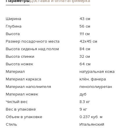
Параметры
Доставка и оплата
Примерка
Ширина
43 см
Глубина
56 см
Высота
111 см
Размер посадочного места
42x45 см
Высота сиденья над полом
84 см
Высота спинки
32 см
Высота ножек
64 см
Материал
натуральная кожа
Материал каркаса
клён, фанера
Материал наполнителя
пенополиуретан
Материал ножек
дуб
Чистый вес
8.3 кг
Вес в упаковке
9 кг
Объем в упаковке
0.237 куб. м
Стиль
Итальянский