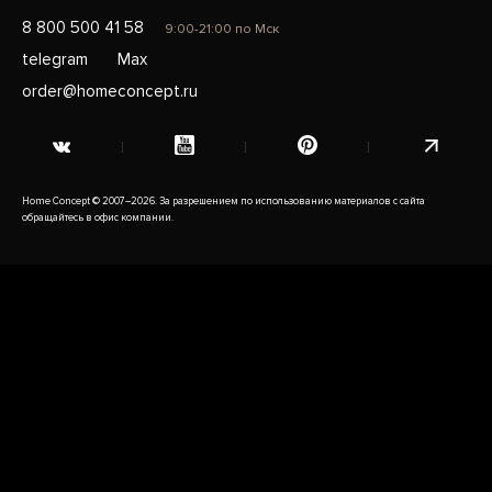
8 800 500 41 58
9:00-21:00 по Мск
telegram
Max
order@homeconcept.ru
Home Concept © 2007–2026. За разрешением по использованию материалов с сайта
обращайтесь в офис компании.