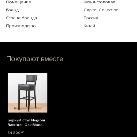
Помещение
Кухня-столовая
Бренд
Capitol Collection
Страна бренда
Россия
Производство
Китай
Покупают вместе
Барный стул Negroni
Barstool, Oak Black
54 800 ₽