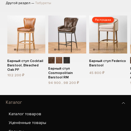
Другой раздел —
Табуреты
Распродажа
Барный стул Cocktail
Барный стул Federico
Barstool, Bleached
Barstool
Барный стул
Oak PF
Cosmopolitain
45 800 ₽
102 200 ₽
Barstool RM
94 900...98 200 ₽
Каталог
Каталог товаров
Уценённые товары