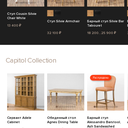
Стул Cousin Silvie
Chair White
Стул Silvie Armchair
Барный стул Silvie Bar
13 400 ₽
Tabouret
32 100 ₽
18 200...25 900 ₽
Capitol Collection
Распродажа
Сервант Adele
Обеденный стол
Барный стул
Cabinet
Agnes Dining Table
Alessandro Barstool,
Ash Sandwashed