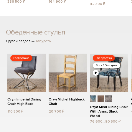
386 500 ₽
164 900 ₽
42 300 ₽
Обеденные стулья
Другой раздел —
Табуреты
Распродажа
Распродажа
Есть 3D-модель
Стул Imperial Dining
Стул Michel Highback
Chair High Back
Chair
Стул Mimi Dining Chair
110 500 ₽
20 700 ₽
With Arms, Black
Wood
76 600...90 500 ₽