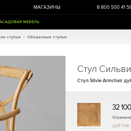
МАГАЗИНЫ
8 800 500 41 5
А
САДОВАЯ МЕБЕЛЬ
ие стулья
Обеденные стулья
Стул Сильви
Стул Silvie Armchair д
32 100
Ограниче
дуб Oak