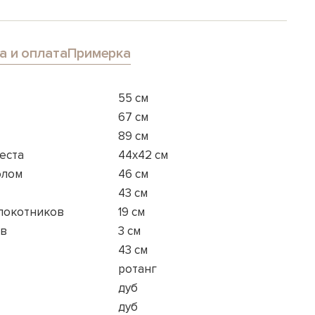
а и оплата
Примерка
55 см
67 см
89 см
еста
44x42 см
олом
46 см
43 см
длокотников
19 см
ов
3 см
43 см
ротанг
дуб
дуб