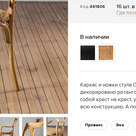
16 шт. в
Код
441806
Где пос
В наличии
Каркас и ножки стула 
декорировано ротанго
собой крест на крест,
всю конструкцию. А п
Прованс
Эко