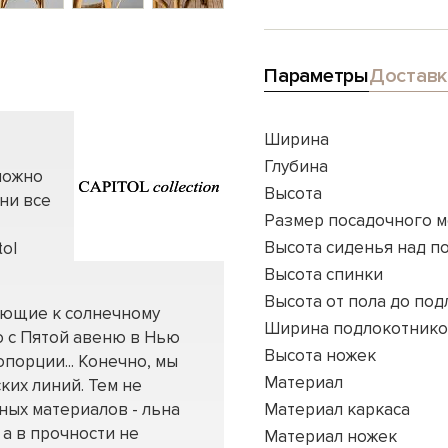
Параметры
Доставк
Ширина
Глубина
можно
Высота
ни все
Размер посадочного м
Высота сиденья над п
tol
Высота спинки
Высота от пола до по
лающие к солнечному
Ширина подлокотник
 с Пятой авеню в Нью
Высота ножек
порции... Конечно, мы
Материал
ких линий. Тем не
ных материалов - льна
Материал каркаса
 а в прочности не
Материал ножек