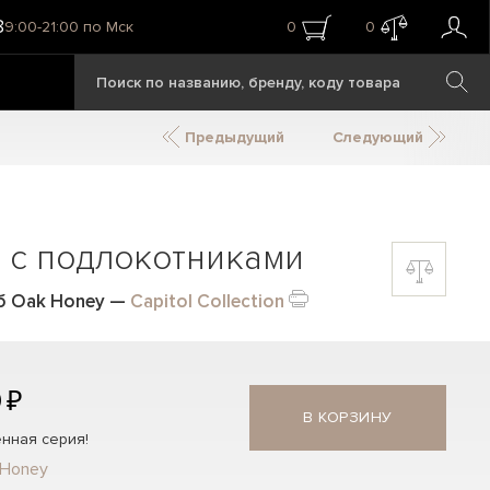
8
9:00-21:00 по Мск
0
0
Предыдущий
Следующий
 с подлокотниками
уб Oak Honey
—
Capitol Collection
 ₽
В КОРЗИНУ
нная серия!
 Honey