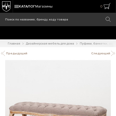
КАТАЛОГ
Магазины
0
Главная
Дизайнерская мебель для дома
Пуфики, банкетки, ска
Предыдущий
Следующий