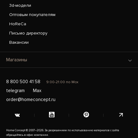
3d-модели
Оптовым покупателям
HoReCa
Письмо директору
Вакансии
Магазины
8 800 500 41 58
9:00-21:00 по Мск
telegram
Max
order@homeconcept.ru
Home Concept © 2007–2026. За разрешением по использованию материалов с сайта
обращайтесь в офис компании.