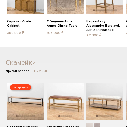
Сервант Adele
Обеденный стол
Барный стул
Cabinet
Agnes Dining Table
Alessandro Barstool,
Ash Sandwashed
386 500 ₽
164 900 ₽
42 300 ₽
Скамейки
Другой раздел —
Пуфики
Распродажа