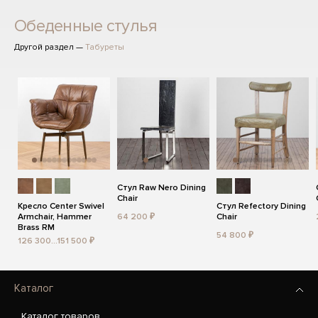
Обеденные стулья
Другой раздел —
Табуреты
Стул Raw Nero Dining
Chair
Кресло Center Swivel
Стул Refectory Dining
Armchair, Hammer
64 200 ₽
Chair
Brass RM
54 800 ₽
126 300...151 500 ₽
Каталог
Каталог товаров