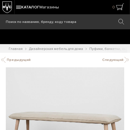
КАТАЛОГ
Магазины
0
Главная
Дизайнерская мебель для дома
Пуфики, банкетки, ска
Предыдущий
Следующий