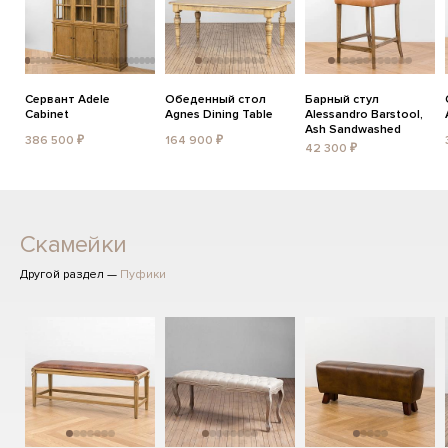
Сервант Adele
Обеденный стол
Барный стул
Cabinet
Agnes Dining Table
Alessandro Barstool,
Ash Sandwashed
386 500 ₽
164 900 ₽
42 300 ₽
Скамейки
Другой раздел —
Пуфики