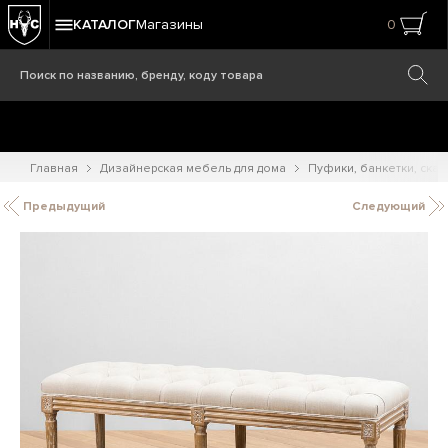
КАТАЛОГ
Магазины
0
Главная
Дизайнерская мебель для дома
Пуфики, банкетки, ска
Предыдущий
Следующий