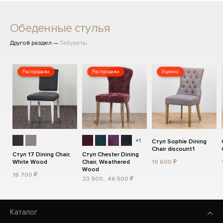
Обеденные стулья
Другой раздел —
Табуреты
Распродажа
Распродажа
Уценка
+1
Стул Sophie Dining
Chair discount1
Стул 17 Dining Chair,
Стул Chester Dining
White Wood
Chair, Weathered
19 600 ₽
Wood
18 700 ₽
23 900...46 500 ₽
Каталог