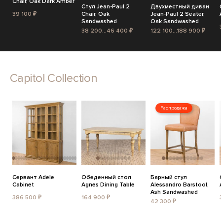
Chair, Oak Dark Amber
Стул Jean-Paul 2
Двухместный диван
39 100 ₽
Chair, Oak
Jean-Paul 2 Seater,
Sandwashed
Oak Sandwashed
38 200...46 400 ₽
122 100...188 900 ₽
Capitol Collection
Распродажа
Сервант Adele
Обеденный стол
Барный стул
Cabinet
Agnes Dining Table
Alessandro Barstool,
Ash Sandwashed
386 500 ₽
164 900 ₽
42 300 ₽