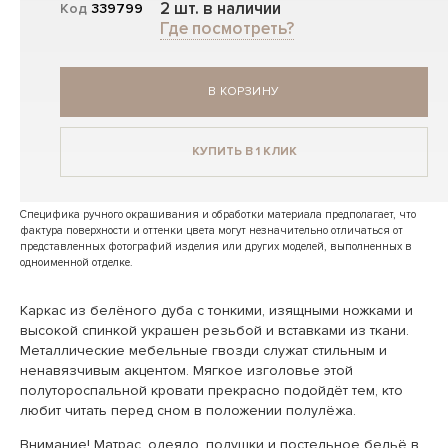
2 шт. в наличии
Код
339799
Где посмотреть?
В КОРЗИНУ
КУПИТЬ В 1 КЛИК
Специфика ручного окрашивания и обработки материала предполагает, что
фактура поверхности и оттенки цвета могут незначительно отличаться от
представленных фотографий изделия или других моделей, выполненных в
одноименной отделке.
Каркас из белёного дуба с тонкими, изящными ножками и
высокой спинкой украшен резьбой и вставками из ткани.
Металлические мебельные гвозди служат стильным и
ненавязчивым акцентом. Мягкое изголовье этой
полутороспальной кровати прекрасно подойдёт тем, кто
любит читать перед сном в положении полулёжа.
Внимание! Матрас, одеяло, подушки и постельное бельё в