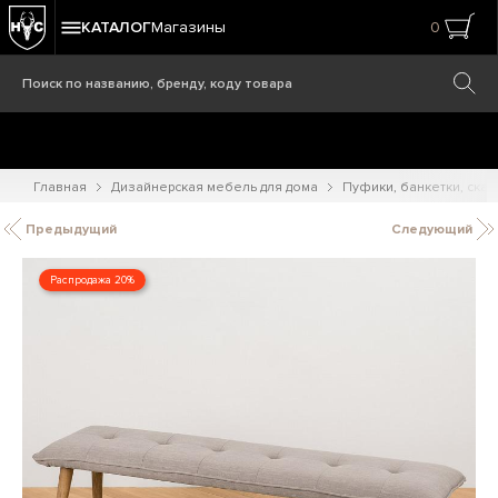
КАТАЛОГ
Магазины
0
Главная
Дизайнерская мебель для дома
Пуфики, банкетки, ска
Предыдущий
Следующий
Распродажа 20%