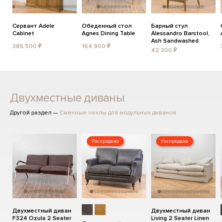
Сервант Adele
Обеденный стол
Барный стул
Cabinet
Agnes Dining Table
Alessandro Barstool,
Ash Sandwashed
386 500 ₽
164 900 ₽
42 300 ₽
Двухместные диваны
Другой раздел —
Сменные чехлы для модульных диванов
Распродажа
Распродажа
Двухместный диван
Двухместный диван
F324 Ozula 2 Seater
Living 2 Seater Linen