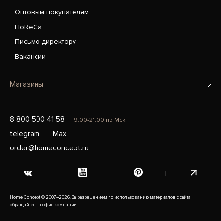
Оптовым покупателям
HoReCa
Письмо директору
Вакансии
Магазины
8 800 500 41 58
9:00-21:00 по Мск
telegram
Max
order@homeconcept.ru
Home Concept © 2007–2026. За разрешением по использованию материалов с сайта
обращайтесь в офис компании.