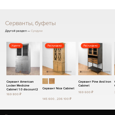
Серванты, буфеты
Другой раздел —
Сундуки
Уценка
Распродажа
Распродажа
Сервант American
Сервант Pine And Iron
Locker Medicine
Cabinet
Сервант Nice Cabinet
Cabinet 1.0 discount2
169 600 ₽
169 800 ₽
145 600...236 100 ₽