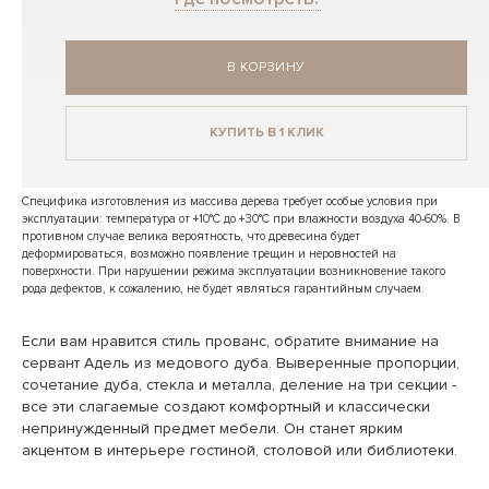
В КОРЗИНУ
КУПИТЬ В 1 КЛИК
Специфика изготовления из массива дерева требует особые условия при
эксплуатации: температура от +10°C до +30°C при влажности воздуха 40-60%. В
противном случае велика вероятность, что древесина будет
деформироваться, возможно появление трещин и неровностей на
поверхности. При нарушении режима эксплуатации возникновение такого
рода дефектов, к сожалению, не будет являться гарантийным случаем.
Если вам нравится стиль прованс, обратите внимание на
сервант Адель из медового дуба. Выверенные пропорции,
сочетание дуба, стекла и металла, деление на три секции -
все эти слагаемые создают комфортный и классически
непринужденный предмет мебели. Он станет ярким
акцентом в интерьере гостиной, столовой или библиотеки.