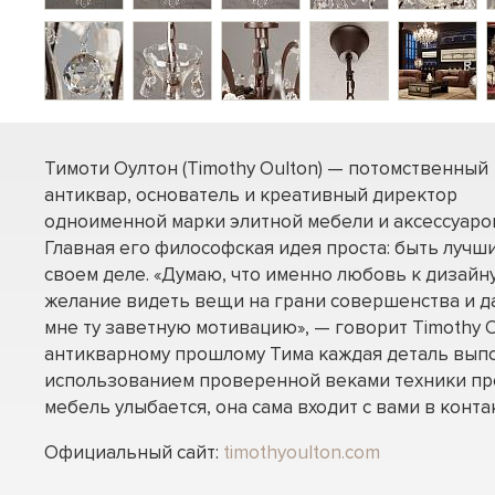
Тимоти Оултон (Timothy Oulton) — потомственный
антиквар, основатель и креативный директор
одноименной марки элитной мебели и аксессуаро
Главная его философская идея проста: быть лучш
своем деле. «Думаю, что именно любовь к дизайну
желание видеть вещи на грани совершенства и д
мне ту заветную мотивацию», — говорит Timothy O
антикварному прошлому Тима каждая деталь вып
использованием проверенной веками техники пр
мебель улыбается, она сама входит с вами в контак
Официальный сайт:
timothyoulton.com