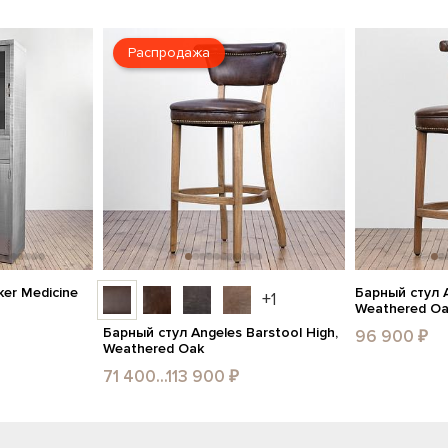
Распродажа
er Medicine
Барный стул A
+1
Weathered O
Барный стул Angeles Barstool High,
96 900 ₽
Weathered Oak
71 400...113 900 ₽