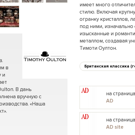
имеет много отличите
стилю. Включая крупн
огранку кристаллов, 
под ними, изначально 
изысканные и романти
металлом, создавая у
Тимоти Оултон.
в.
Британская классика (г
им в
 и
ает
ulton. В дань
на страниц
олнена вручную с
AD
оизводства. «Наша
т».
на страниц
AD site