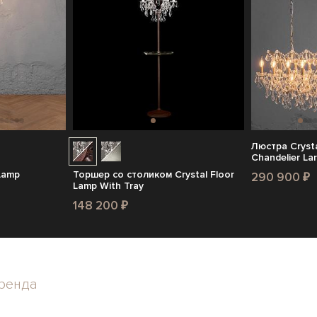
Люстра Crysta
Chandelier La
Lamp
Торшер со столиком Crystal Floor
290 900 ₽
Lamp With Tray
148 200 ₽
ренда