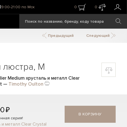
8
9:00-21:00 по Мск
0
0
Предыдущий
Следующий
 люстра, M
ier Medium хрусталь и металл Clear
t
—
Timothy Oulton
00 ₽
В КОРЗИНУ
нная серия!
 и металл Clear Crystal