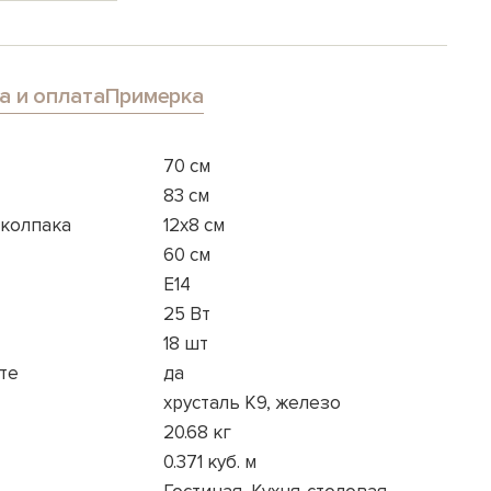
а и оплата
Примерка
70 см
83 см
 колпака
12x8 см
60 см
E14
25 Вт
18 шт
те
да
хрусталь К9, железо
20.68 кг
0.371 куб. м