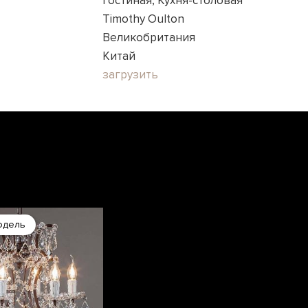
Гостиная, Кухня-столовая
Timothy Oulton
Великобритания
Китай
загрузить
одель