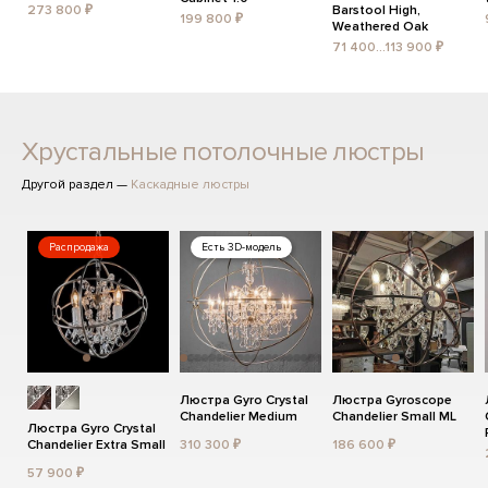
273 800 ₽
Barstool High,
199 800 ₽
Weathered Oak
71 400...113 900 ₽
Хрустальные потолочные люстры
Другой раздел —
Каскадные люстры
Распродажа
Есть 3D-модель
Люстра Gyro Crystal
Люстра Gyroscope
Chandelier Medium
Chandelier Small ML
Люстра Gyro Crystal
Chandelier Extra Small
310 300 ₽
186 600 ₽
57 900 ₽