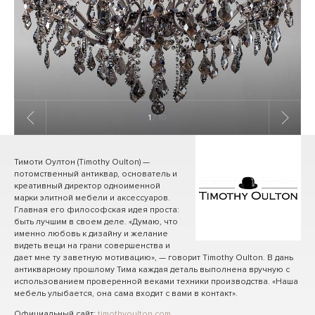
1
/ 10
Тимоти Оултон (Timothy Oulton) —
потомственный антиквар, основатель и
креативный директор одноименной
марки элитной мебели и аксессуаров.
Главная его философская идея проста:
быть лучшим в своем деле. «Думаю, что
именно любовь к дизайну и желание
видеть вещи на грани совершенства и
дает мне ту заветную мотивацию», — говорит Timothy Oulton. В дань
антикварному прошлому Тима каждая деталь выполнена вручную с
использованием проверенной веками техники производства. «Наша
мебель улыбается, она сама входит с вами в контакт».
Официальный сайт:
timothyoulton.com