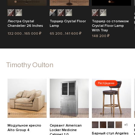
Люстра Crystal
Торшер Crystal Floor
Торшер со столиком
Chandelier 26 Inches
Lamp
Crystal Floor Lamp
With Tray
132 000...165 000 ₽
65 200...141 600 ₽
148 200 ₽
Timothy Oulton
Распродажа
+1
Модульное кресло
Сервант American
Alto Group 4
Locker Medicine
Барный стул Angeles
Cabinet 1.0