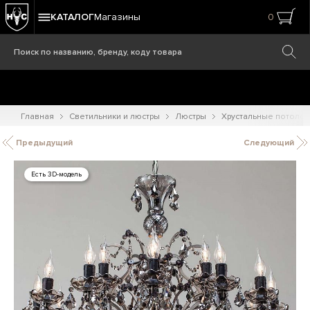
КАТАЛОГ
Магазины
0
Главная
Светильники и люстры
Люстры
Хрустальные потоло
Предыдущий
Следующий
Есть 3D-модель