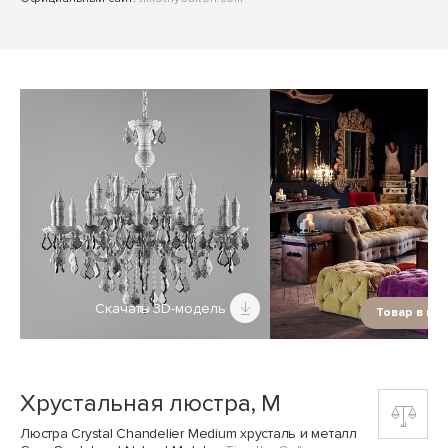
Скачать 3D-модель
Товар в ин
Хрустальная люстра, M
Люстра Crystal Chandelier Medium хрусталь и металл