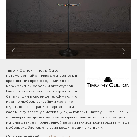
1
/ 10
Тимоти Оултон (Timothy Oulton) —
потомственный антиквар, основатель и
креативный директор одноименной
марки элитной мебели и аксессуаров.
Главная его философская идея проста:
быть лучшим в своем деле. «Думаю, что
именно любовь к дизайну и желание
видеть вещи на грани совершенства и
дает мне ту заветную мотивацию», — говорит Timothy Oulton. В дань
антикварному прошлому Тима каждая деталь выполнена вручную с
использованием проверенной веками техники производства. «Наша
мебель улыбается, она сама входит с вами в контакт».
Официальный сайт:
timothyoulton.com