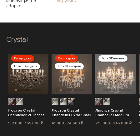
Инструкция по
загрузить
сборке
Crystal
Распродажа
Распродажа
Есть 3D-модель
Есть 3D-модель
Есть 3D-модель
Люстра Crystal
Люстра Crystal
Люстра Crystal
Chandelier 26 Inches
Chandelier Extra Small
Chandelier Medium
132 000...165 000 ₽
41 000...74 600 ₽
213 000...245 000 ₽