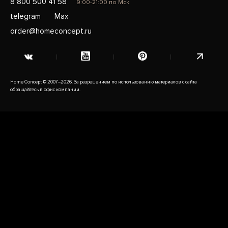
8 800 500 41 58
9:00-21:00 по Мск
telegram
Max
order@homeconcept.ru
Home Concept © 2007–2026. За разрешением по использованию материалов с сайта
обращайтесь в офис компании.