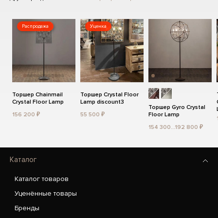
Распродажа
Уценка
Торшер Chainmail
Торшер Crystal Floor
Crystal Floor Lamp
Lamp discount3
Торшер Gyro Crystal
156 200 ₽
55 500 ₽
Floor Lamp
154 300...192 800 ₽
Каталог
Каталог товаров
Уценённые товары
Бренды