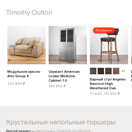
Timothy Oulton
Распродажа
+1
Модульное кресло
Сервант American
Alto Group 4
Locker Medicine
Барный стул Angeles
Cabinet 1.0
273 800 ₽
Barstool High,
199 800 ₽
Weathered Oak
71 400...113 900 ₽
Хрустальные напольные торшеры
Другой раздел —
Напольные торшеры на треноге