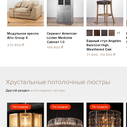
+1
Модульное кресло
Сервант American
Alto Group 4
Locker Medicine
Барный стул Angeles
Cabinet 1.0
273 800 ₽
Barstool High,
199 800 ₽
Weathered Oak
71 400...113 900 ₽
Хрустальные потолочные люстры
Другой раздел —
Каскадные люстры
Распродажа
Распродажа
Распродажа