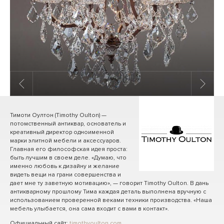
1
/ 8
Тимоти Оултон (Timothy Oulton) —
потомственный антиквар, основатель и
креативный директор одноименной
марки элитной мебели и аксессуаров.
Главная его философская идея проста:
быть лучшим в своем деле. «Думаю, что
именно любовь к дизайну и желание
видеть вещи на грани совершенства и
дает мне ту заветную мотивацию», — говорит Timothy Oulton. В дань
антикварному прошлому Тима каждая деталь выполнена вручную с
использованием проверенной веками техники производства. «Наша
мебель улыбается, она сама входит с вами в контакт».
Официальный сайт:
timothyoulton.com