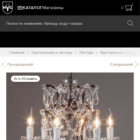
КАТАЛОГ
Магазины
0
Главная
Светильники и люстры
Люстры
Хрустальные потоло
Предыдущий
Следующий
Есть 3D-модель