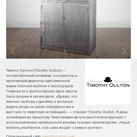
1
/ 22
Тимоти Оултон (Timothy Oulton) —
потомственный антиквар, основатель и
креативный директор одноименной
марки элитной мебели и аксессуаров.
Главная его философская идея проста:
быть лучшим в своем деле. «Думаю, что
именно любовь к дизайну и желание
видеть вещи на грани совершенства и
дает мне ту заветную мотивацию», — говорит Timothy Oulton. В дань
антикварному прошлому Тима каждая деталь выполнена вручную с
использованием проверенной веками техники производства. «Наша
мебель улыбается, она сама входит с вами в контакт».
Официальный сайт:
timothyoulton.com