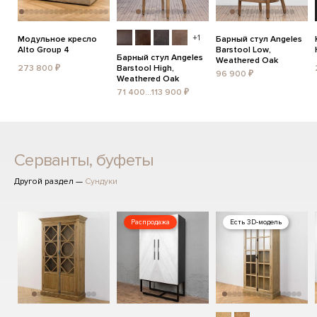
+1
Модульное кресло
Барный стул Angeles
Alto Group 4
Barstool Low,
Барный стул Angeles
Weathered Oak
273 800 ₽
Barstool High,
96 900 ₽
Weathered Oak
71 400...113 900 ₽
Серванты, буфеты
Другой раздел —
Сундуки
Распродажа
Есть 3D-модель