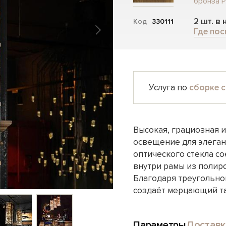
бронза P
2 шт. в
Код
330111
Где пос
Услуга по
сборке с
Высокая, грациозная и
освещение для элеган
оптического стекла с
внутри рамы из полир
Благодаря треугольно
создаёт мерцающий та
Параметры
Доставк