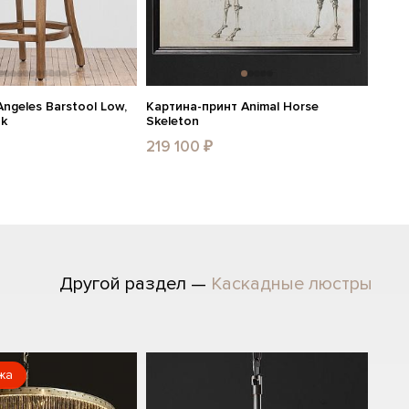
ngeles Barstool Low,
Картина-принт Animal Horse
ak
Skeleton
219 100 ₽
Другой раздел —
Каскадные люстры
жа