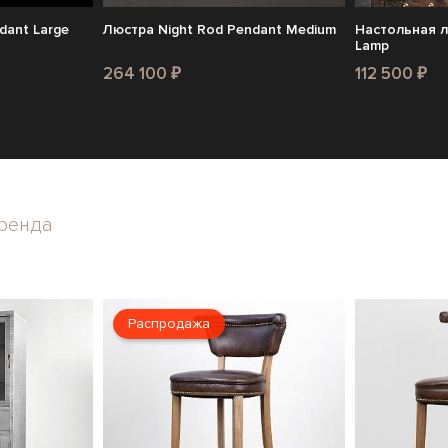
dant Large
Люстра Night Rod Pendant Medium
Настольная л
Lamp
264 100 ₽
112 500 ₽
ренда
Распродажа