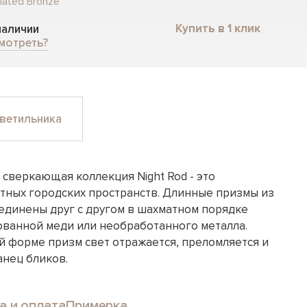
lated Bronze
Купить в 1 клик
 наличии
мотреть?
ветильника
 сверкающая коллекция Night Rod - это
тных городских пространств. Длинные призмы из
оединены друг с другом в шахматном порядке
ованной меди или необработанного металла.
й форме призм свет отражается, преломляется и
нец бликов.
а и оплата
Примерка