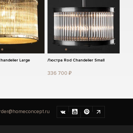
handelier Large
Люстра Rod Chandelier Small
336 700 ₽
rder@homeconcept.ru