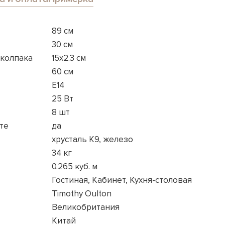
89 см
30 см
 колпака
15x2.3 см
60 см
E14
25 Вт
8 шт
те
да
хрусталь K9, железо
34 кг
0.265 куб. м
Гостиная, Кабинет, Кухня-столовая
Timothy Oulton
Великобритания
Китай