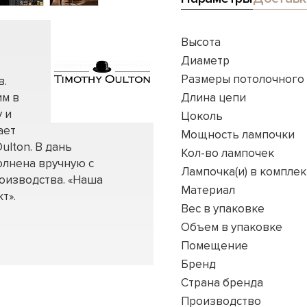
Высота
Диаметр
Размеры потолочного
в.
им в
Длина цепи
 и
Цоколь
ает
Мощность лампочки
ulton. В дань
Кол-во лампочек
олнена вручную с
Лампочка(и) в комплек
оизводства. «Наша
Материал
т».
Вес в упаковке
Объем в упаковке
Помещение
Бренд
Страна бренда
Производство