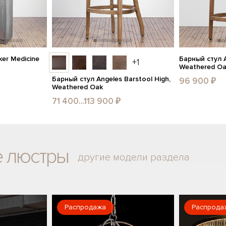
er Medicine
Барный стул A
+1
Weathered O
Барный стул Angeles Barstool High,
96 900 ₽
Weathered Oak
71 400...113 900 ₽
е люстры
другие модели раздела
Распродажа
Распрода