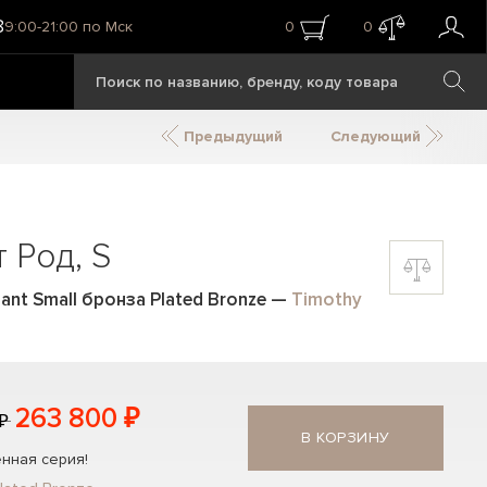
8
9:00-21:00 по Мск
0
0
Предыдущий
Следующий
 Род, S
ant Small бронза Plated Bronze
—
Timothy
263 800 ₽
₽
В КОРЗИНУ
нная серия!