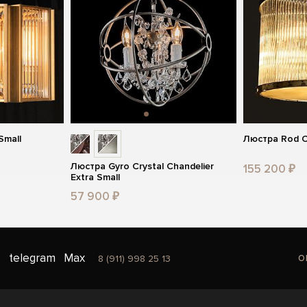
Small
Люстра Rod C
Люстра Gyro Crystal Chandelier
155 200 ₽
Extra Small
57 900 ₽
o
telegram
Max
8 (911) 998 25 13