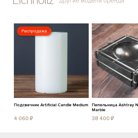
Eichholtz
другие модели бренда
Распродажа
Подсвечник Artificial Candle Medium
Пепельница Ashtray Ne
Marble
4 060 ₽
38 400 ₽