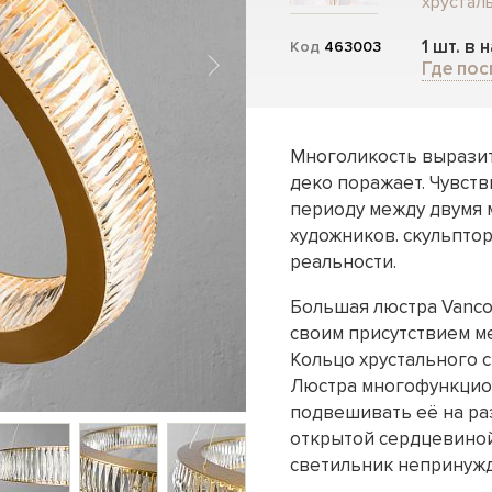
хрусталь
1 шт. в 
Код
463003
Где пос
Многоликость выразит
деко поражает. Чувств
периоду между двумя 
художников. скульпто
реальности.
Большая люстра Vanco
своим присутствием м
Кольцо хрустального с
Люстра многофункцио
подвешивать её на ра
открытой сердцевиной
светильник непринужд