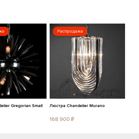
жа
Распродажа
lier Gregorian Small
Люстра Chandelier Murano
168 900 ₽