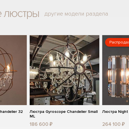
е люстры
другие модели раздела
Распрода
handelier 32
Люстра Gyroscope Chandelier Small
Люстра Night
ML
186 600 ₽
264 100 ₽