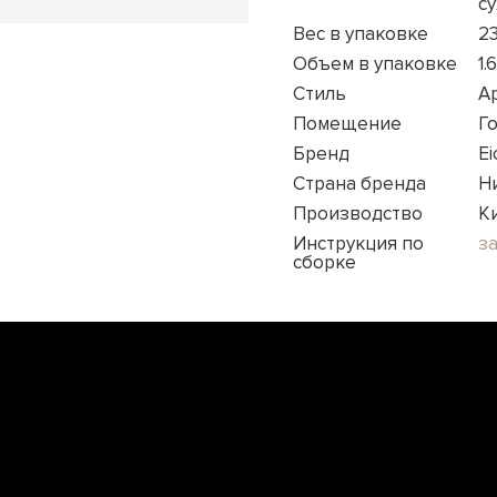
с
Вес в упаковке
23
Объем в упаковке
1.
Стиль
А
Помещение
Го
Бренд
Ei
Страна бренда
Н
Производство
К
Инструкция по
з
сборке