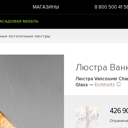
МАГАЗИНЫ
8 800 500 41 5
А
САДОВАЯ МЕБЕЛЬ
ьные потолочные люстры
Люстра Ванк
Люстра Vancouver Chan
Glass
—
Eichholtz
426 9
Ограниче