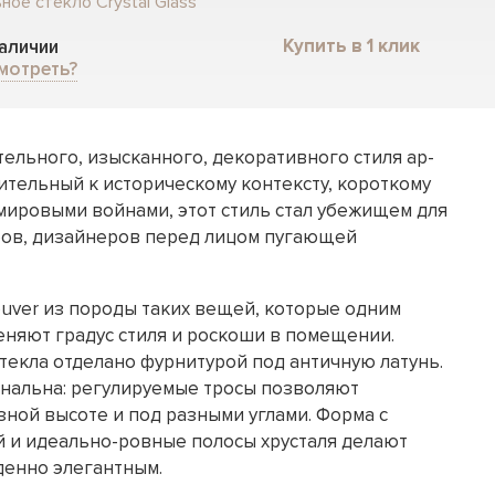
ное стекло Crystal Glass
Купить в 1 клик
наличии
мотреть?
ельного, изысканного, декоративного стиля ар-
ительный к историческому контексту, короткому
мировыми войнами, этот стиль стал убежищем для
ров, дизайнеров перед лицом пугающей
uver из породы таких вещей, которые одним
еняют градус стиля и роскоши в помещении.
текла отделано фурнитурой под античную латунь.
нальна: регулируемые тросы позволяют
зной высоте и под разными углами. Форма с
 и идеально-ровные полосы хрусталя делают
енно элегантным.