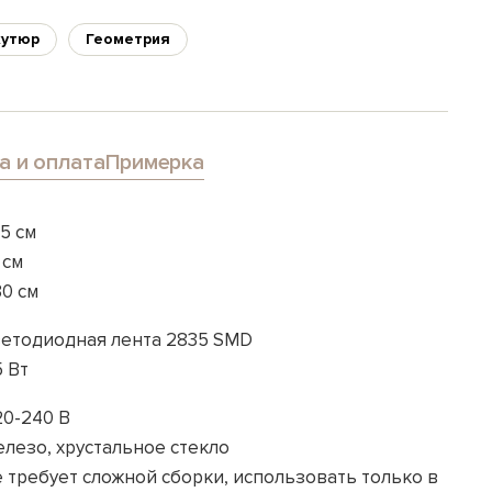
кутюр
Геометрия
а и оплата
Примерка
.5 см
 см
30 см
ветодиодная лента 2835 SMD
5 Вт
20-240 В
елезо, хрустальное стекло
е требует сложной сборки, использовать только в