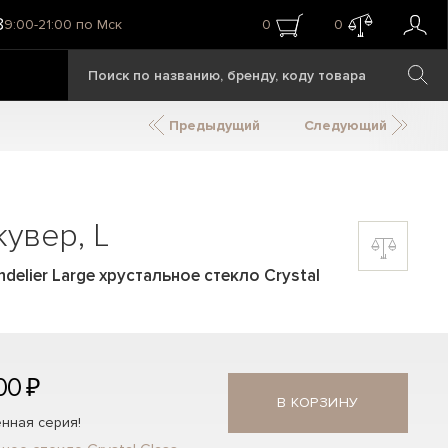
8
9:00-21:00 по Мск
0
0
Предыдущий
Следующий
увер, L
delier Large хрустальное стекло Crystal
00 ₽
В КОРЗИНУ
нная серия!