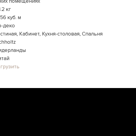
ухих помещениях
.2 кг
656 куб. м
р-деко
стиная, Кабинет, Кухня-столовая, Спальня
chholtz
идерланды
итай
агрузить