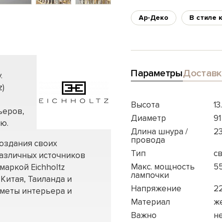
Ар-Деко
В стиле 
Параметры
Доставк
.
z)
Высота
13
ьеров,
Диаметр
91
ю.
Длина шнура /
2
провода
создания своих
Тип
с
азличных источников
Макс. мощность
5
маркой Eichholtz
лампочки
Китая, Таиланда и
Напряжение
2
дметы интерьера и
Материал
ж
Важно
н