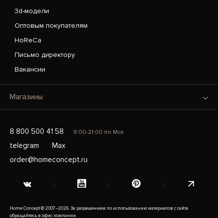
3d-модели
Оптовым покупателям
HoReCa
Письмо директору
Вакансии
Магазины
8 800 500 41 58
9:00-21:00 по Мск
telegram
Max
order@homeconcept.ru
Home Concept © 2007–2026. За разрешением по использованию материалов с сайта
обращайтесь в офис компании.