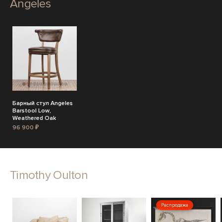
Angeles
Барный стул Angeles
Barstool Low,
Weathered Oak
96 900 ₽
Timothy Oulton
Распродажа