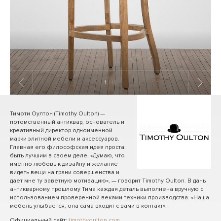
1
/ 15
Тимоти Оултон (Timothy Oulton) —
потомственный антиквар, основатель и
креативный директор одноименной
марки элитной мебели и аксессуаров.
Главная его философская идея проста:
быть лучшим в своем деле. «Думаю, что
именно любовь к дизайну и желание
видеть вещи на грани совершенства и
дает мне ту заветную мотивацию», — говорит Timothy Oulton. В дань
антикварному прошлому Тима каждая деталь выполнена вручную с
использованием проверенной веками техники производства. «Наша
мебель улыбается, она сама входит с вами в контакт».
Официальный сайт:
timothyoulton.com