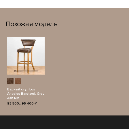
Похожая модель
Барный стул Los
Angeles Barstool, Grey
Ash RM
93 500...95 400 ₽