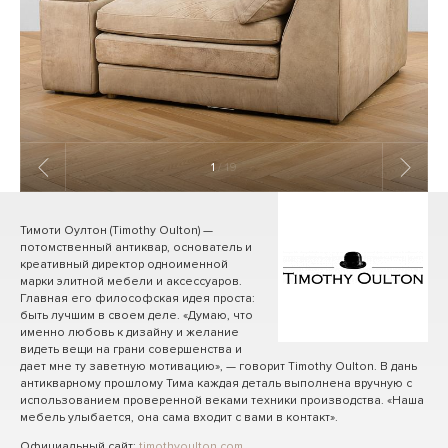
1
/ 19
Тимоти Оултон (Timothy Oulton) —
потомственный антиквар, основатель и
креативный директор одноименной
марки элитной мебели и аксессуаров.
Главная его философская идея проста:
быть лучшим в своем деле. «Думаю, что
именно любовь к дизайну и желание
видеть вещи на грани совершенства и
дает мне ту заветную мотивацию», — говорит Timothy Oulton. В дань
антикварному прошлому Тима каждая деталь выполнена вручную с
использованием проверенной веками техники производства. «Наша
мебель улыбается, она сама входит с вами в контакт».
Официальный сайт:
timothyoulton.com