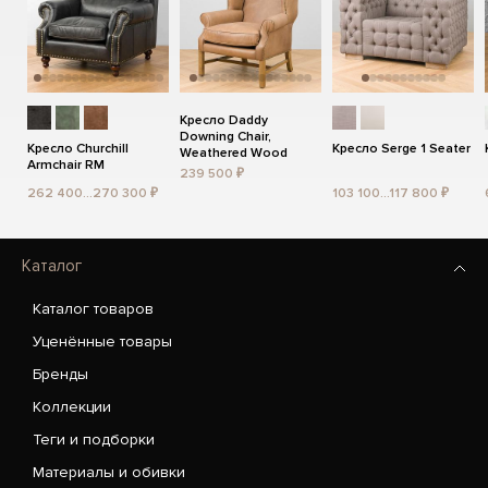
Кресло Daddy
Downing Chair,
Кресло Churchill
Кресло Serge 1 Seater
Weathered Wood
Armchair RM
239 500 ₽
262 400...270 300 ₽
103 100...117 800 ₽
Каталог
Каталог товаров
Уценённые товары
Бренды
Коллекции
Теги и подборки
Материалы и обивки