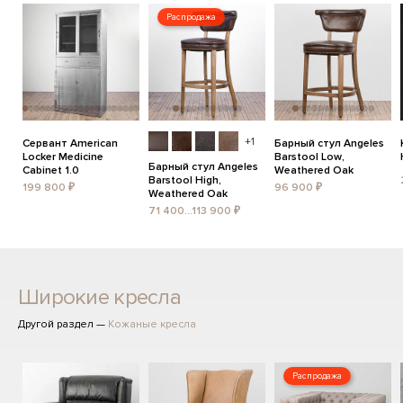
Распродажа
+1
Сервант American
Барный стул Angeles
Locker Medicine
Barstool Low,
Барный стул Angeles
Cabinet 1.0
Weathered Oak
Barstool High,
199 800 ₽
96 900 ₽
Weathered Oak
71 400...113 900 ₽
Широкие кресла
Другой раздел —
Кожаные кресла
Распродажа