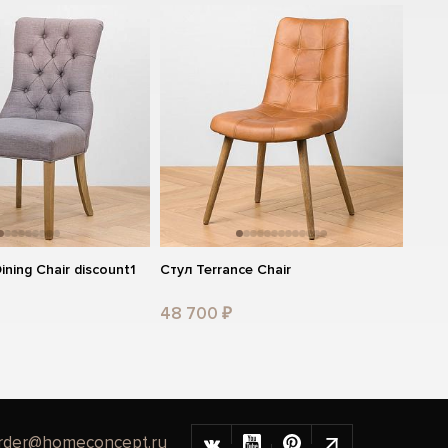
ining Chair discount1
Стул Terrance Chair
48 700 ₽
rder@homeconcept.ru