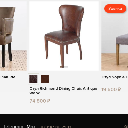
Уценка
Chair RM
Стул Sophie D
Стул Richmond Dining Chair, Antique
19 600 ₽
Wood
74 800 ₽
o
telegram
Max
8 (911) 998 25 13