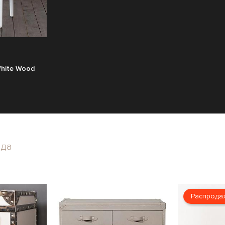
 White Wood
нда
Распрода