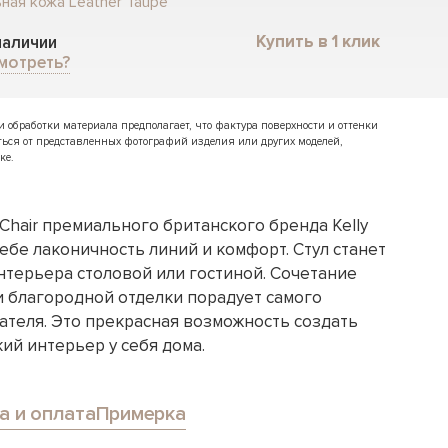
ная кожа Leather Taupe
Купить в 1 клик
 наличии
мотреть?
обработки материала предполагает, что фактура поверхности и оттенки
ться от представленных фотографий изделия или других моделей,
ке.
 Chair премиального британского бренда Kelly
ебе лаконичность линий и комфорт. Стул станет
терьера столовой или гостиной. Сочетание
и благородной отделки порадует самого
ателя. Это прекрасная возможность создать
ий интерьер у себя дома.
а и оплата
Примерка