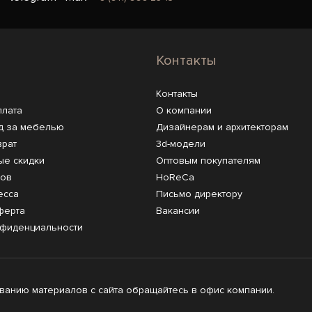
Контакты
Контакты
плата
О компании
д за мебелью
Дизайнерам и архитекторам
врат
3d-модели
ые скидки
Оптовым покупателям
ров
HoReCa
есса
Письмо директору
ферта
Вакансии
нфиденциальности
анию материалов с сайта обращайтесь в офис компании.