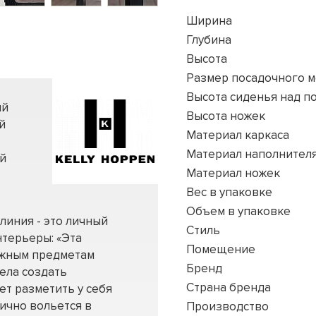
Ширина
Глубина
Высота
Размер посадочного м
Высота сиденья над п
ый
Высота ножек
й
Материал каркаса
Материал наполнител
ой
Материал ножек
Вес в упаковке
Объем в упаковке
линия - это личный
Стиль
нтерьеры: «Эта
Помещение
ажным предметам
Бренд
тела создать
Страна бренда
т разметить у себя
ично вольется в
Производство