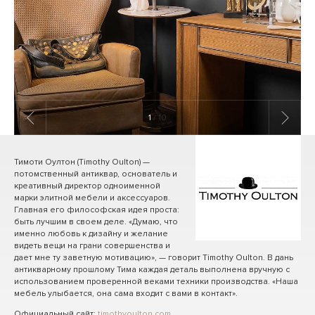
1
/ 10
Тимоти Оултон (Timothy Oulton) —
потомственный антиквар, основатель и
креативный директор одноименной
марки элитной мебели и аксессуаров.
Главная его философская идея проста:
быть лучшим в своем деле. «Думаю, что
именно любовь к дизайну и желание
видеть вещи на грани совершенства и
дает мне ту заветную мотивацию», — говорит Timothy Oulton. В дань
антикварному прошлому Тима каждая деталь выполнена вручную с
использованием проверенной веками техники производства. «Наша
мебель улыбается, она сама входит с вами в контакт».
Официальный сайт:
timothyoulton.com