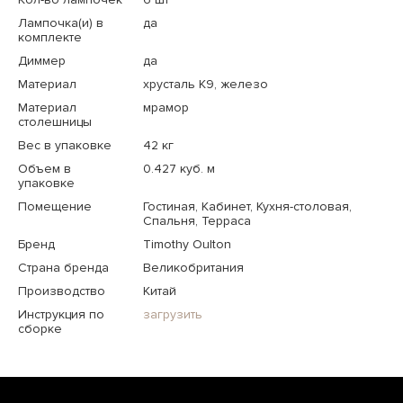
Лампочка(и) в
да
комплекте
Диммер
да
Материал
хрусталь K9, железо
Материал
мрамор
столешницы
Вес в упаковке
42 кг
Объем в
0.427 куб. м
упаковке
Помещение
Гостиная, Кабинет, Кухня-столовая,
Спальня, Терраса
Бренд
Timothy Oulton
Страна бренда
Великобритания
Производство
Китай
Инструкция по
загрузить
сборке