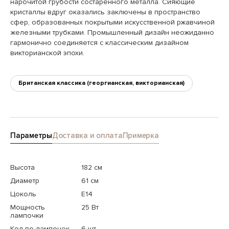
нарочитой грубости состаренного металла. Сияющие
кристаллы вдруг оказались заключены в пространство
сфер, образованных покрытыми искусственной ржавчиной
железными трубками. Промышленный дизайн неожиданно
гармонично соединяется с классическим дизайном
викторианской эпохи.
Британская классика (георгианская, викторианская)
Параметры
Доставка и оплата
Примерка
Высота
182 см
Диаметр
61 см
Цоколь
E14
Мощность
25 Вт
лампочки
Кол-во лампочек
6 шт