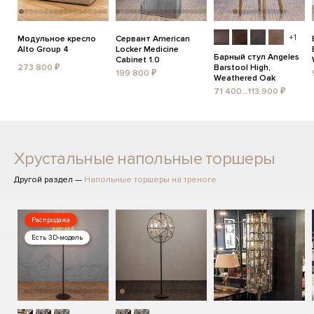
+1
Модульное кресло
Сервант American
Alto Group 4
Locker Medicine
Барный стул Angeles
Cabinet 1.0
273 800 ₽
Barstool High,
199 800 ₽
Weathered Oak
71 400...113 900 ₽
Хрустальные напольные торшеры
Другой раздел —
Напольные торшеры на треноге
Распродажа
Есть 3D-модель