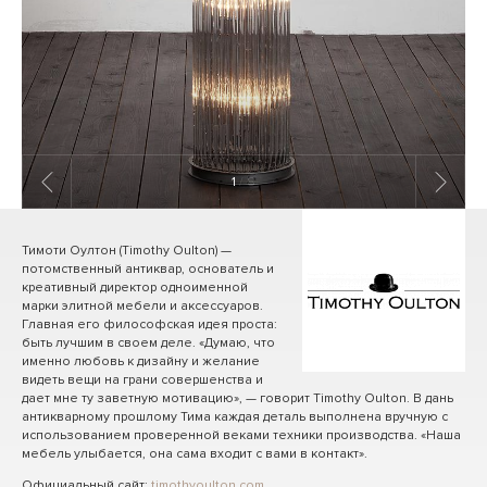
1
/ 8
Тимоти Оултон (Timothy Oulton) —
потомственный антиквар, основатель и
креативный директор одноименной
марки элитной мебели и аксессуаров.
Главная его философская идея проста:
быть лучшим в своем деле. «Думаю, что
именно любовь к дизайну и желание
видеть вещи на грани совершенства и
дает мне ту заветную мотивацию», — говорит Timothy Oulton. В дань
антикварному прошлому Тима каждая деталь выполнена вручную с
использованием проверенной веками техники производства. «Наша
мебель улыбается, она сама входит с вами в контакт».
Официальный сайт:
timothyoulton.com