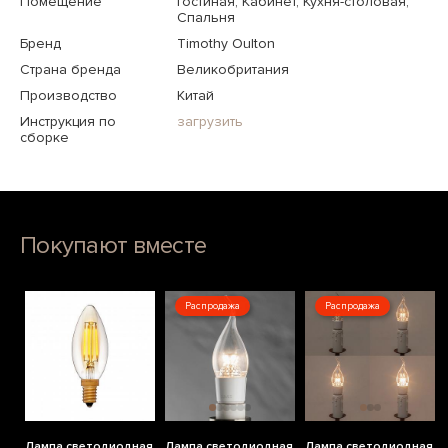
Помещение
Гостиная, Кабинет, Кухня-столовая,
Спальня
Бренд
Timothy Oulton
Страна бренда
Великобритания
Производство
Китай
Инструкция по
загрузить
сборке
Покупают вместе
Распродажа
Распродажа
Лампа светодиодная
Лампа светодиодная
Лампа светодиодная