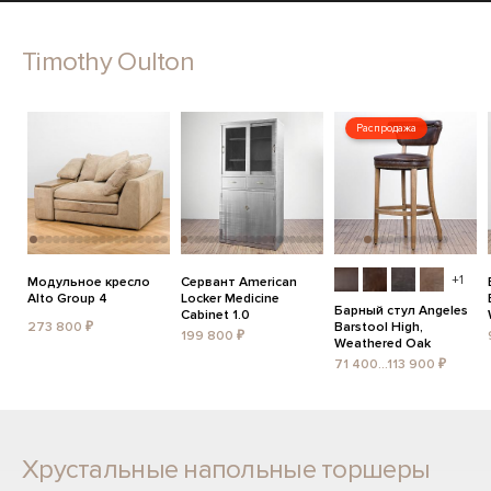
Timothy Oulton
Распродажа
+1
Модульное кресло
Сервант American
Alto Group 4
Locker Medicine
Барный стул Angeles
Cabinet 1.0
273 800 ₽
Barstool High,
199 800 ₽
Weathered Oak
71 400...113 900 ₽
Хрустальные напольные торшеры