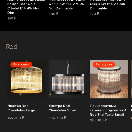
Edison Leaf Gold
Q33 3.5W E14 2700K
Q33 3.5W E14 2700K
Citadel E14 4W Non
NonDimmable
Dimmable
Dim
380 ₽
120 ₽
150 ₽
Rod
Распродажа
Распродажа
Люстра Rod
Люстра Rod
Прикроватный
Chandelier Large
Chandelier Small
столик с подсветкой
Rod End Table Small
155 200 ₽
336 700 ₽
283 100 ₽