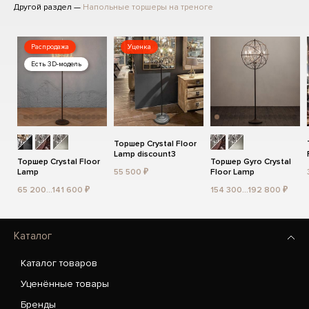
Другой раздел —
Напольные торшеры на треноге
Распродажа
Уценка
Есть 3D-модель
Торшер Crystal Floor
Lamp discount3
Торшер Crystal Floor
Торшер Gyro Crystal
Lamp
55 500 ₽
Floor Lamp
65 200...141 600 ₽
154 300...192 800 ₽
Каталог
Каталог товаров
Уценённые товары
Бренды