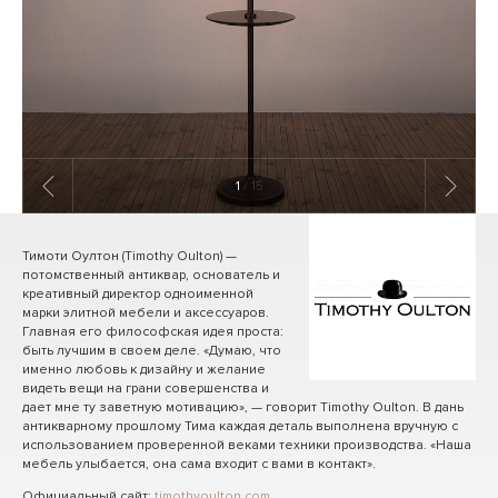
1
/ 15
Тимоти Оултон (Timothy Oulton) —
потомственный антиквар, основатель и
креативный директор одноименной
марки элитной мебели и аксессуаров.
Главная его философская идея проста:
быть лучшим в своем деле. «Думаю, что
именно любовь к дизайну и желание
видеть вещи на грани совершенства и
дает мне ту заветную мотивацию», — говорит Timothy Oulton. В дань
антикварному прошлому Тима каждая деталь выполнена вручную с
использованием проверенной веками техники производства. «Наша
мебель улыбается, она сама входит с вами в контакт».
Официальный сайт:
timothyoulton.com