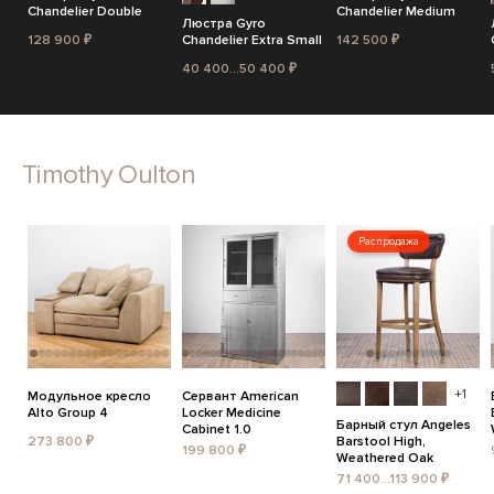
Chandelier Double
Chandelier Medium
Люстра Gyro
128 900 ₽
Chandelier Extra Small
142 500 ₽
40 400...50 400 ₽
Timothy Oulton
Распродажа
+1
Модульное кресло
Сервант American
Alto Group 4
Locker Medicine
Барный стул Angeles
Cabinet 1.0
273 800 ₽
Barstool High,
199 800 ₽
Weathered Oak
71 400...113 900 ₽