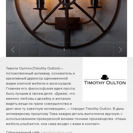
1
/ 5
Тимоти Оултон (Timothy Oulton) —
потомственный антиквар, основатель и
креативный директор одноименной
марки элитной мебели и аксессуаров.
Главная его философская идея проста:
быть лучшим в своем деле. «Думаю, что
именно любовь к дизайну и желание
видеть вещи на грани совершенства и
дает мне ту заветную мотивацию», — говорит Timothy Oulton. В дань
антикварному прошлому Тима каждая деталь выполнена вручную с
использованием проверенной веками техники производства. «Наша
мебель улыбается, она сама входит с вами в контакт».
Официальный сайт:
timothyoulton.com