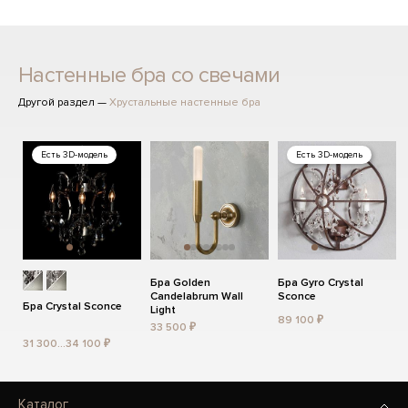
Настенные бра со свечами
Другой раздел —
Хрустальные настенные бра
Есть 3D-модель
Есть 3D-модель
Бра Golden
Бра Gyro Crystal
Candelabrum Wall
Sconce
Бра Crystal Sconce
Light
89 100 ₽
33 500 ₽
31 300...34 100 ₽
Каталог