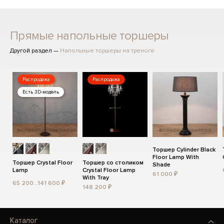
Прямые напольные торшеры
Другой раздел —
Напольные торшеры на треноге
Распродажа
Распродажа
Есть 3D-модель
Торшер Cylinder Black
Floor Lamp With
Торшер Crystal Floor
Торшер со столиком
Shade
Lamp
Crystal Floor Lamp
61 000 ₽
With Tray
65 200...141 600 ₽
148 200 ₽
Каталог