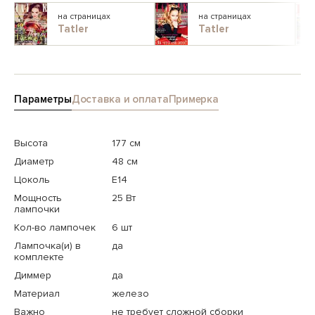
на страницах
на страницах
Tatler
Tatler
Параметры
Доставка и оплата
Примерка
Высота
177 см
Диаметр
48 см
Цоколь
E14
Мощность
25 Вт
лампочки
Кол-во лампочек
6 шт
Лампочка(и) в
да
комплекте
Диммер
да
Материал
железо
Важно
не требует сложной сборки