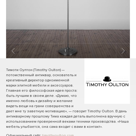
1
/ 11
Тимоти Оултон (Timothy Oulton) —
потомственный антиквар, основатель и
креативный директор одноименной
марки элитной мебели и аксессуаров.
Главная его философская идея проста:
быть лучшим в своем деле. «Думаю, что
именно любовь к дизайну и желание
видеть вещи на грани совершенства и
дает мне ту заветную мотивацию», — говорит Timothy Oulton. В дань
антикварному прошлому Тима каждая деталь выполнена вручную с
использованием проверенной веками техники производства. «Наша
мебель улыбается, она сама входит с вами в контакт».
Официальный сайт:
timothyoulton.com