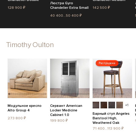
Люстра Gyro
128 900 ₽
Chandelier Extra Small
142 500 ₽
40 400...50 400 ₽
Timothy Oulton
Распродажа
+1
Модульное кресло
Сервант American
Alto Group 4
Locker Medicine
Барный стул Angeles
Cabinet 1.0
273 800 ₽
Barstool High,
199 800 ₽
Weathered Oak
71 400...113 900 ₽