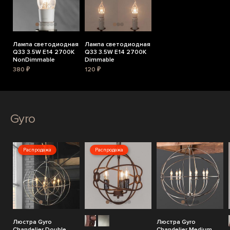
Лампа светодиодная
Лампа светодиодная
Q33 3.5W E14 2700K
Q33 3.5W E14 2700K
NonDimmable
Dimmable
380 ₽
120 ₽
Gyro
Распродажа
Распродажа
Люстра Gyro
Люстра Gyro
Chandelier Double
Chandelier Medium