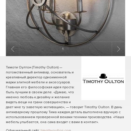
1
/ 11
Тимоти Оултон (Timothy Oulton) —
потомственный антиквар, основатель и
креативный директор одноименной
марки элитной мебели и аксессуаров.
Главная его философская идея проста:
быть лучшим в своем деле. «Думаю, что
именно любовь к дизайну и желание
видеть вещи на грани совершенства и
дает мне ту заветную мотивацию», — говорит Timothy Oulton. В дань
антикварному прошлому Тима каждая деталь выполнена вручную с
использованием проверенной веками техники производства. «Наша
мебель улыбается, она сама входит с вами в контакт».
Официальный сайт:
timothyoulton.com