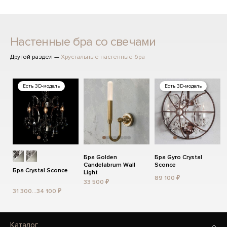
Настенные бра со свечами
Другой раздел —
Хрустальные настенные бра
Есть 3D-модель
Есть 3D-модель
Бра Golden
Бра Gyro Crystal
Candelabrum Wall
Sconce
Бра Crystal Sconce
Light
89 100 ₽
33 500 ₽
31 300...34 100 ₽
Каталог