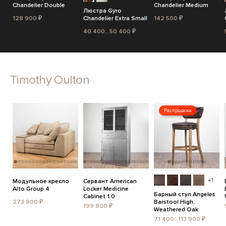
Chandelier Double
Chandelier Medium
Люстра Gyro
128 900 ₽
Chandelier Extra Small
142 500 ₽
40 400...50 400 ₽
Timothy Oulton
Распродажа
+1
Модульное кресло
Сервант American
Alto Group 4
Locker Medicine
Барный стул Angeles
Cabinet 1.0
273 800 ₽
Barstool High,
199 800 ₽
Weathered Oak
71 400...113 900 ₽