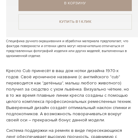
В КОРЗИНУ
КУПИТЬ В 1 КЛИК
Специфика ручного окрашивания и обработки материала предполагает, что
фактура поверхности и оттенки цвета могут незначительно отличаться от
представленных фотографий изделия или других моделей, выполненных в
одноименной отделке.
Кресло Cub принесёт в ваш дом нотки дизайна 1970-х
годов. Своё ироничное название (с английского "cub"
переводится как "детёныш", малыш любого животного)
получил за сходство с ухом львёнка. Визуально чёткие, но
в то же время плавные линии кресла созданы с помощью
целого комплекса профессиональных ремесленных техник.
Выверенный дизайн создаёт оптимальный наклон спинки и
подлокотников. А возможность поворачиваться вокруг
своей оси – прекрасный бонус данной модели.
Система поддержки на ремнях в виде пересекающихся
лент обеспечивает высокую прочность, сравнимую с