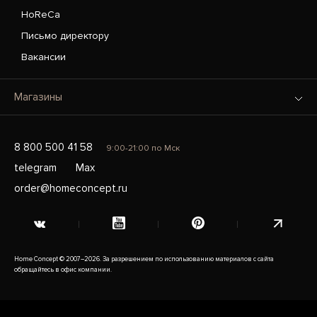
HoReCa
Письмо директору
Вакансии
Магазины
8 800 500 41 58
9:00-21:00 по Мск
telegram
Max
order@homeconcept.ru
Home Concept © 2007–2026. За разрешением по использованию материалов с сайта
обращайтесь в офис компании.