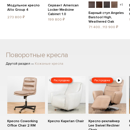
+1
Модульное кресло
Сервант American
Alto Group 4
Locker Medicine
Барный стул Angeles
Cabinet 1.0
273 800 ₽
Barstool High,
199 800 ₽
Weathered Oak
71 400...113 900 ₽
Поворотные кресла
Другой раздел —
Кожаные кресла
Распродажа
Распродажа
Кресло Coworking
Кресло Kapetan Chair
Кресло-реклайнер
Office Chair 2 RM
Lee Swivel Recliner
Chair