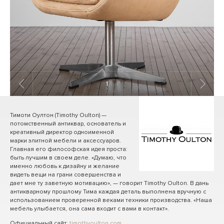
1
/ 14
Тимоти Оултон (Timothy Oulton) —
потомственный антиквар, основатель и
креативный директор одноименной
марки элитной мебели и аксессуаров.
Главная его философская идея проста:
быть лучшим в своем деле. «Думаю, что
именно любовь к дизайну и желание
видеть вещи на грани совершенства и
дает мне ту заветную мотивацию», — говорит Timothy Oulton. В дань
антикварному прошлому Тима каждая деталь выполнена вручную с
использованием проверенной веками техники производства. «Наша
мебель улыбается, она сама входит с вами в контакт».
Официальный сайт:
timothyoulton.com