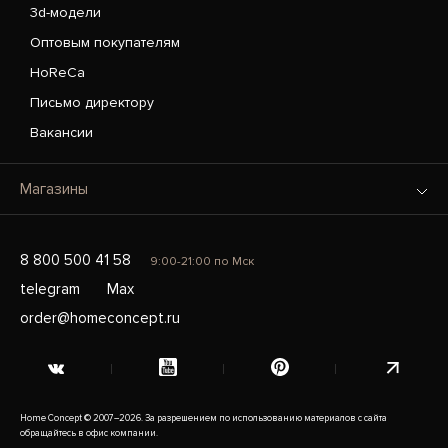
3d-модели
Оптовым покупателям
HoReCa
Письмо директору
Вакансии
Магазины
8 800 500 41 58
9:00-21:00 по Мск
telegram
Max
order@homeconcept.ru
Home Concept © 2007–2026. За разрешением по использованию материалов с сайта
обращайтесь в офис компании.