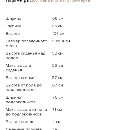
Параметры
Доставка и оплата
Примерка
Ширина
66 см
Глубина
85 см
Высота
107 см
Размер посадочного
50x54 см
места
Высота сиденья над
52 см
полом
Макс. высота
56 см
сиденья
Высота спинки
57 см
Высота от пола до
67 см
подлокотников
Ширина
7.5 см
подлокотников
Макс. высота от пола
71 см
до подлокотников
Высота ножек
4 см
Съёмные подушки
да