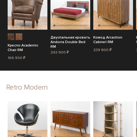
Двуспальная кровать
Комод Arcachon
Andorra Double Bed
Cabinet RM
Кресло Academic
RM
Chair RM
239 800 ₽
293 900 ₽
166 900 ₽
Retro Modern