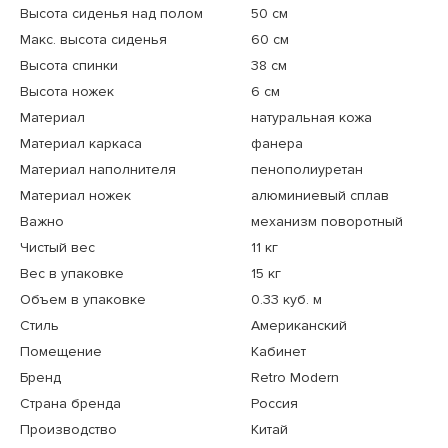
Высота сиденья над полом
50 см
Макс. высота сиденья
60 см
Высота спинки
38 см
Высота ножек
6 см
Материал
натуральная кожа
Материал каркаса
фанера
Материал наполнителя
пенополиуретан
Материал ножек
алюминиевый сплав
Важно
механизм поворотный
Чистый вес
11 кг
Вес в упаковке
15 кг
Объем в упаковке
0.33 куб. м
Стиль
Американский
Помещение
Кабинет
Бренд
Retro Modern
Страна бренда
Россия
Производство
Китай