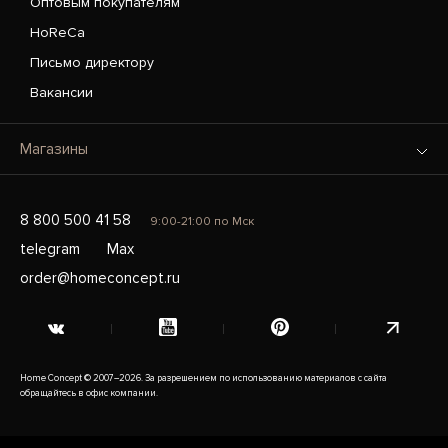
Оптовым покупателям
HoReCa
Письмо директору
Вакансии
Магазины
8 800 500 41 58
9:00-21:00 по Мск
telegram
Max
order@homeconcept.ru
Home Concept © 2007–2026. За разрешением по использованию материалов с сайта
обращайтесь в офис компании.