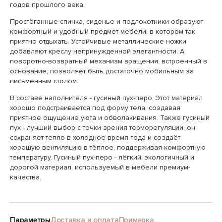
годов прошлого века.
Простёганные спинка, сиденье и подлокотники образуют
комфортный и удобный предмет мебели, в котором так
приятно отдыхать. Устойчивые металлические ножки
добавляют креслу непринужденной элегантности. А
поворотно-возвратный механизм вращения, встроенный в
основание, позволяет быть достаточно мобильным за
письменным столом.
В составе наполнителя - гусиный пух-перо. Этот материал
хорошо подстраивается под форму тела, создавая
приятное ощущение уюта и обволакивания. Также гусиный
пух - лучший выбор с точки зрения терморегуляции, он
сохраняет тепло в холодное время года и создаёт
хорошую вентиляцию в тёплое, поддерживая комфортную
температуру. Гусиный пух-перо - лёгкий, экологичный и
дорогой материал, используемый в мебели премиум-
качества.
Параметры
Доставка и оплата
Примерка