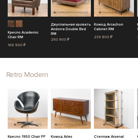
Двуспальная кровать
Комод Arcachon
Andorra Double Bed
Cabinet RM
Кресло Academic
RM
Chair RM
239 800 ₽
293 900 ₽
166 900 ₽
Retro Modern
Кресло 1950 Chair PF
Комод Arles
Стеллаж Arsenal