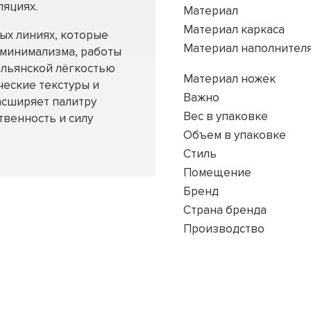
ляциях.
Материал
Материал каркаса
ых линиях, которые
Материал наполнител
минимализма, работы
альянской лёгкостью
Материал ножек
ческие текстуры и
Важно
асширяет палитру
Вес в упаковке
твенность и силу
Объем в упаковке
Стиль
Помещение
Бренд
Страна бренда
Производство