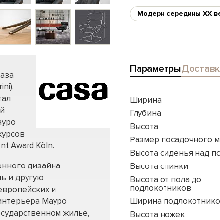
Модерн середины XX в
Параметры
Доставк
Каза
ni).
тал
Ширина
ой
Глубина
ауро
Высота
курсов
Размер посадочного м
nt Award Köln.
Высота сиденья над п
енного дизайна
Высота спинки
ль и другую
Высота от пола до
подлокотников
европейских и
 интерьера Мауро
Ширина подлокотник
осударственном жилье,
Высота ножек