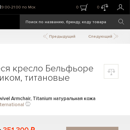
8
9:00-21:00 по Мск
0
0
Предыдущий
Следующий
я кресло Бельфьоре
иком, титановые
wivel Armchair, Titanium натуральная кожа
ternational