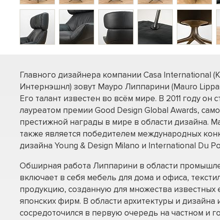
Главного дизайнера компании Casa International (
Интернэшнл) зовут Мауро Липпарини (Mauro Lippari
Его талант известен во всём мире. В 2011 году он с
лауреатом премии Good Design Global Awards, сам
престижной награды в мире в области дизайна. М
также является победителем международных кон
дизайна Young & Design Milano и International Du Po
Обширная работа Липпарини в области промышл
включает в себя мебель для дома и офиса, тексти
продукцию, созданную для множества известных 
японских фирм. В области архитектуры и дизайна
сосредоточился в первую очередь на частном и г