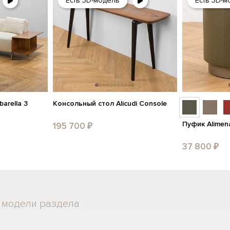
Есть 3D-модель
Есть 3D-м
arella 3
Консольный стол Alicudi Console
Пуфик Alimena
195 700 ₽
37 800 ₽
 модели раздела