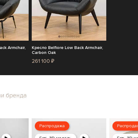
ack Armchair,
Кресло Belfiore Low Back Armchair,
Carbon Oak
261 100 ₽
ли бренда
Распродажа
Распрода