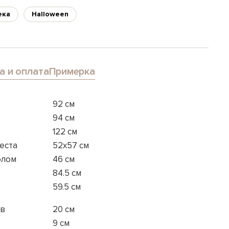
ека
Halloween
а и оплата
Примерка
92 см
94 см
122 см
еста
52x57 см
олом
46 см
84.5 см
59.5 см
ов
20 см
9 см