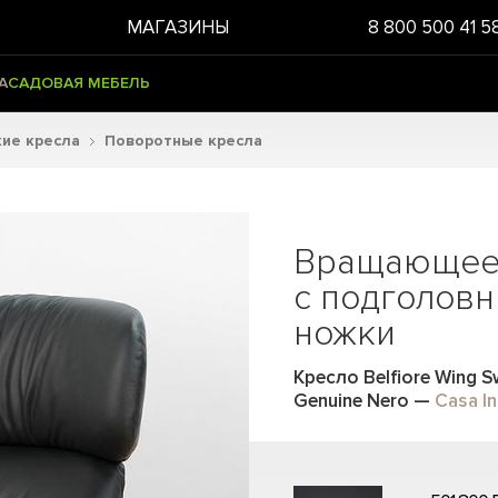
МАГАЗИНЫ
8 800 500 41 5
А
САДОВАЯ МЕБЕЛЬ
ие кресла
Поворотные кресла
Вращающеес
с подголовн
ножки
Кресло Belfiore Wing S
Genuine Nero
—
Casa In