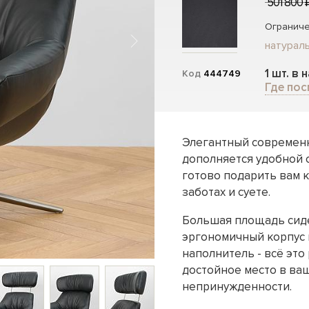
501 800 
Ограниче
натураль
1 шт. в 
Код
444749
Где пос
Элегантный современ
дополняется удобной с
готово подарить вам 
заботах и суете.
Большая площадь сиде
эргономичный корпус 
наполнитель - всё это
достойное место в ваш
непринужденности.