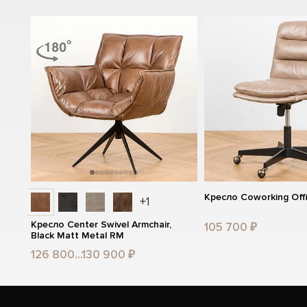
Кресло Coworking Offi
+1
Кресло Center Swivel Armchair,
105 700 ₽
Black Matt Metal RM
126 800...130 900 ₽