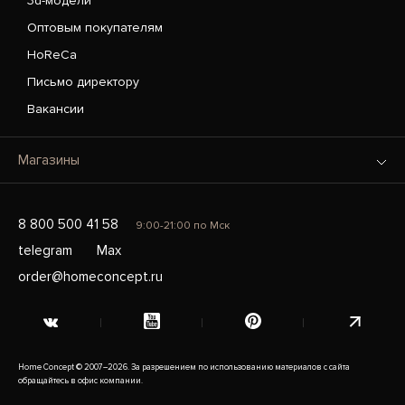
3d-модели
Оптовым покупателям
HoReCa
Письмо директору
Вакансии
Магазины
8 800 500 41 58
9:00-21:00 по Мск
telegram
Max
order@homeconcept.ru
Home Concept © 2007–2026. За разрешением по использованию материалов с сайта
обращайтесь в офис компании.