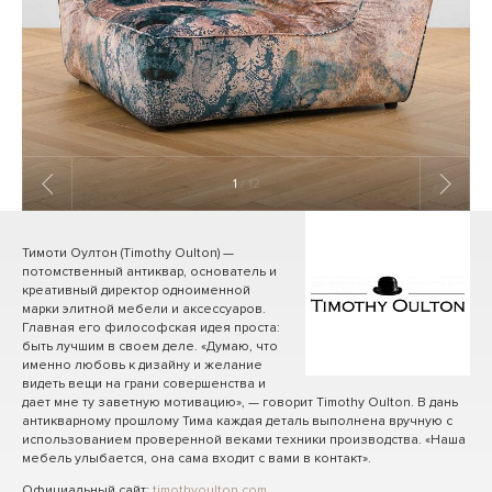
1
/ 12
Тимоти Оултон (Timothy Oulton) —
потомственный антиквар, основатель и
креативный директор одноименной
марки элитной мебели и аксессуаров.
Главная его философская идея проста:
быть лучшим в своем деле. «Думаю, что
именно любовь к дизайну и желание
видеть вещи на грани совершенства и
дает мне ту заветную мотивацию», — говорит Timothy Oulton. В дань
антикварному прошлому Тима каждая деталь выполнена вручную с
использованием проверенной веками техники производства. «Наша
мебель улыбается, она сама входит с вами в контакт».
Официальный сайт:
timothyoulton.com