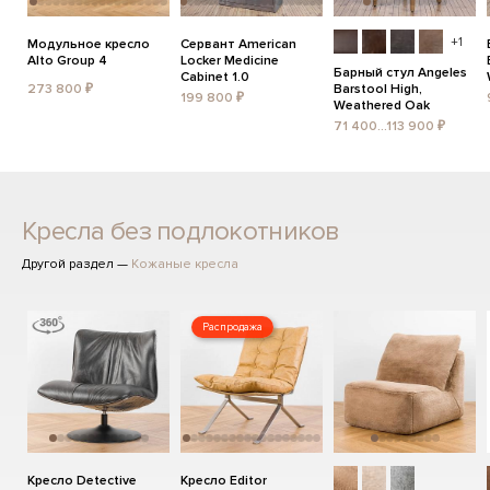
+1
Модульное кресло
Сервант American
Alto Group 4
Locker Medicine
Барный стул Angeles
Cabinet 1.0
273 800 ₽
Barstool High,
199 800 ₽
Weathered Oak
71 400...113 900 ₽
Кресла без подлокотников
Другой раздел —
Кожаные кресла
Распродажа
Кресло Detective
Кресло Editor