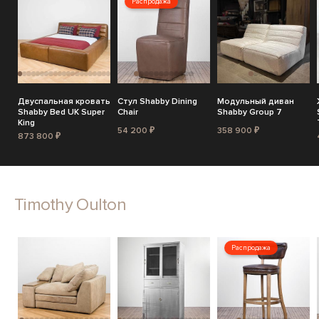
Распродажа
Двуспальная кровать
Стул Shabby Dining
Модульный диван
Shabby Bed UK Super
Chair
Shabby Group 7
King
54 200 ₽
358 900 ₽
873 800 ₽
Timothy Oulton
Распродажа