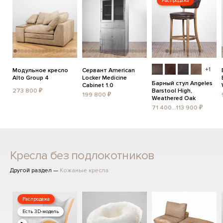
Распродажа
+1
Модульное кресло
Сервант American
Alto Group 4
Locker Medicine
Барный стул Angeles
Cabinet 1.0
273 800 ₽
Barstool High,
199 800 ₽
Weathered Oak
71 400...113 900 ₽
Кресла без подлокотников
Другой раздел —
Кожаные кресла
Распродажа
Есть 3D-модель