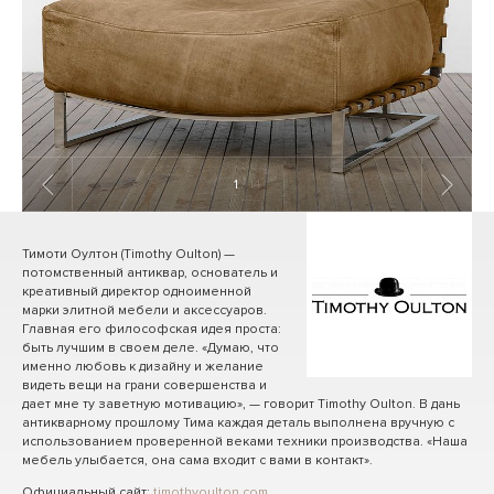
1
/ 14
Тимоти Оултон (Timothy Oulton) —
потомственный антиквар, основатель и
креативный директор одноименной
марки элитной мебели и аксессуаров.
Главная его философская идея проста:
быть лучшим в своем деле. «Думаю, что
именно любовь к дизайну и желание
видеть вещи на грани совершенства и
дает мне ту заветную мотивацию», — говорит Timothy Oulton. В дань
антикварному прошлому Тима каждая деталь выполнена вручную с
использованием проверенной веками техники производства. «Наша
мебель улыбается, она сама входит с вами в контакт».
Официальный сайт:
timothyoulton.com