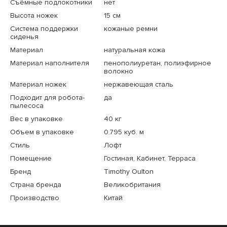
Съёмные подлокотники
нет
Высота ножек
15 см
Система поддержки
кожаные ремни
сиденья
Материал
натуральная кожа
Материал наполнителя
пенополиуретан, полиэфирное
волокно
Материал ножек
нержавеющая сталь
Подходит для робота-
да
пылесоса
Вес в упаковке
40 кг
Объем в упаковке
0.795 куб. м
Стиль
Лофт
Помещение
Гостиная, Кабинет, Терраса
Бренд
Timothy Oulton
Страна бренда
Великобритания
Производство
Китай