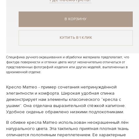
В КОРЗИНУ
КУПИТЬ В 1 КЛИК
Специфика ручного окрашивания и обработки материала предполагает, что
фактура поверхности и оттенки цвета могут незначительно отличаться от
представленных фотографий изделия или других моделей, выполненных в
одноименной отделке.
Кресло Маттео - пример сочетания непринуждённой
элегантности и комфорта. Широкая удобная спинка
демонстрирует нам элементы классического “кресла с
ушами”. Она отделана выразительной стёжкой капитоне.
Удобное сиденье обрамлено низкими подлокотниками.
В обивке кресла Маттео использован неокрашенный лён
натурального цвета. Эта тактильно приятная плотная ткань
отличается полотняным переплетением. Ее характерные