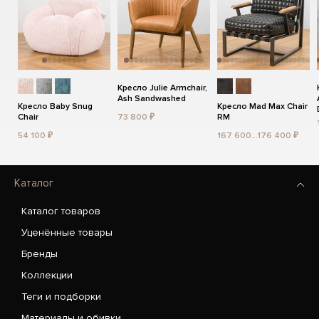
Кресло Julie Armchair,
Ash Sandwashed
Кресло Baby Snug
Кресло Mad Max Chair
Chair
73 800 ₽
RM
54 100 ₽
167 600...176 400 ₽
Каталог
Каталог товаров
Уценённые товары
Бренды
Коллекции
Теги и подборки
Материалы и обивки