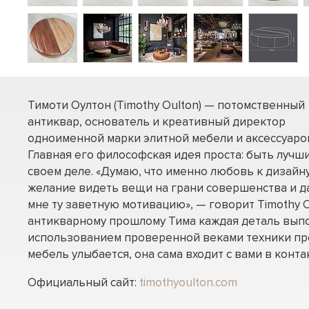
Тимоти Оултон (Timothy Oulton) — потомственный
антиквар, основатель и креативный директор
одноименной марки элитной мебели и аксессуаро
Главная его философская идея проста: быть лучш
своем деле. «Думаю, что именно любовь к дизайну
желание видеть вещи на грани совершенства и д
мне ту заветную мотивацию», — говорит Timothy O
антикварному прошлому Тима каждая деталь вып
использованием проверенной веками техники пр
мебель улыбается, она сама входит с вами в контак
Официальный сайт:
timothyoulton.com