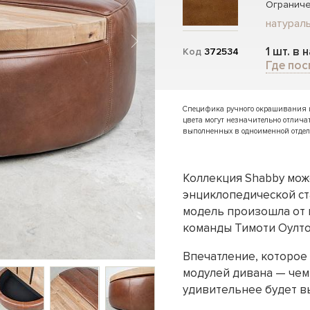
Ограниче
натураль
1 шт. в 
Код
372534
Где пос
Специфика ручного окрашивания и 
цвета могут незначительно отлича
выполненных в одноименной отдел
Коллекция Shabby мож
энциклопедической ста
модель произошла от к
команды Тимоти Оулто
Впечатление, которое 
модулей дивана — чем
удивительнее будет вы