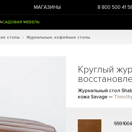
МАГАЗИНЫ
8 800 500 41 5
А
САДОВАЯ МЕБЕЛЬ
кие столы
Журнальные, кофейные столы
Круглый жу
восстановл
Журнальный стол Shab
кожа Savage
—
Timoth
559 100 