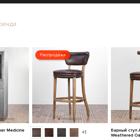
ренда
Распродажа
er Medicine
Барный стул A
+1
Weathered O