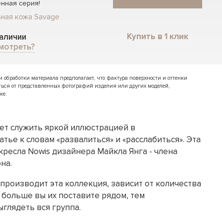
нная серия!
ная кожа Savage
Купить в 1 клик
наличии
мотреть?
обработки материала предполагает, что фактура поверхности и оттенки
ться от представленных фотографий изделия или других моделей,
ке.
ет служить яркой иллюстрацией в
тье к словам «развалиться» и «расслабиться». Эта
ресла Nowis дизайнера Майкла Янга - члена
на.
производит эта коллекция, зависит от количества
 больше вы их поставите рядом, тем
глядеть вся группа.