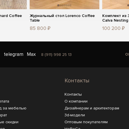
nard Coffee
Журнальный стол Lorenco Coffee
Комплект из 3
Table
Calva Nesting
85 800 ₽
100 200 ₽
o
telegram
Max
8 (911) 998 25 13
Контакты
Контакты
плата
О компании
д за мебелью
Дизайнерам и архитекторам
врат
3d-модели
ые скидки
Оптовым покупателям
ров
HoReCa