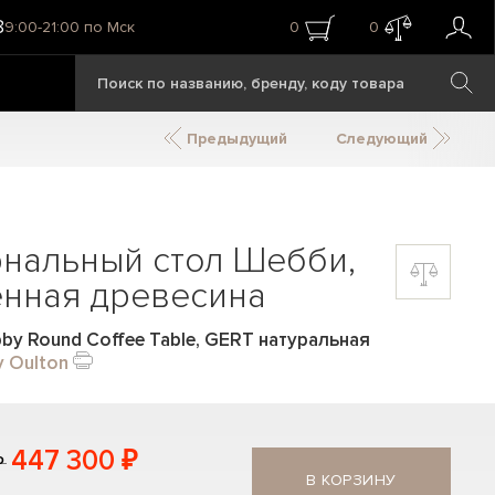
8
9:00-21:00 по Мск
0
0
Предыдущий
Следующий
рнальный стол Шебби,
енная древесина
by Round Coffee Table, GERT натуральная
y Oulton
447 300 ₽
₽
В КОРЗИНУ