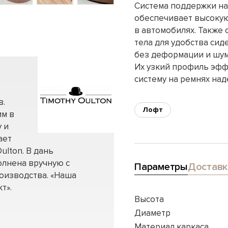
Система поддержки на
обеспечивает высокую
в автомобилях. Также 
тела для удобства си
без деформации и шум
Их узкий профиль эфф
систему на ремнях на
в.
Лофт
им в
 и
ает
ulton. В дань
олнена вручную с
Параметры
Доставк
оизводства. «Наша
т».
Высота
Диаметр
Материал каркаса