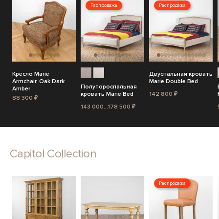
Распродажа
Распродажа
Кресло Marie
Двуспальная кровать
Armchair, Oak Dark
Marie Double Bed
Полутороспальная
Amber
кровать Marie Bed
142 800 ₽
88 300 ₽
143 000...178 500 ₽
Capitol Collection
Распродажа