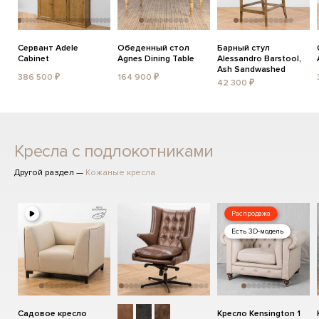
Сервант Adele
Обеденный стол
Барный стул
Cabinet
Agnes Dining Table
Alessandro Barstool,
Ash Sandwashed
386 500 ₽
164 900 ₽
42 300 ₽
Кресла с подлокотниками
Другой раздел —
Кожаные кресла
Распродажа
Есть 3D-модель
Садовое кресло
Кресло Kensington 1