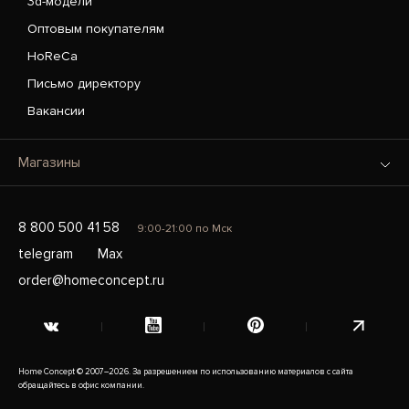
3d-модели
Оптовым покупателям
HoReCa
Письмо директору
Вакансии
Магазины
8 800 500 41 58
9:00-21:00 по Мск
telegram
Max
order@homeconcept.ru
Home Concept © 2007–2026. За разрешением по использованию материалов с сайта
обращайтесь в офис компании.