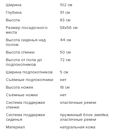
Ширина
102 см
Глубина
91 см
Высота
83 см
Размер посадочного
58x56 см
места
Высота сиденья над
44 см
полом
Высота спинки
50 см
Высота от пола до
72 см
подлокотников
Ширина подлокотников
5 см
Съёмные подлокотники
нет
Высота ножек
18 см
Съёмные ножки
нет
Система поддержки
эластичные ремни
спинки
Система поддержки
пружинный блок змейка,
сиденья
эластичные ремни
Материал
натуральная кожа