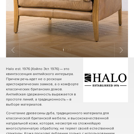
1
/ 22
Halo est. 1976 (Хэйло Эст. 1976) — это
квинтэссенция английского интерьера.
Причем речь идет не о роскоши
аристократических замков, а о комфорте
классических британских домов.
Английская сдержанность выражается в
простоте линий, а традиционность – в
выборе материалов.
Сочетание древесины дуба, традиционного материала для
классической британской мебели, и высококачественной
натуральной кожи, которая, несмотря на сложнейшую
многоступенчатую обработку, не теряет своей естественной
структуры. Кожа проходит дубление только с использованием