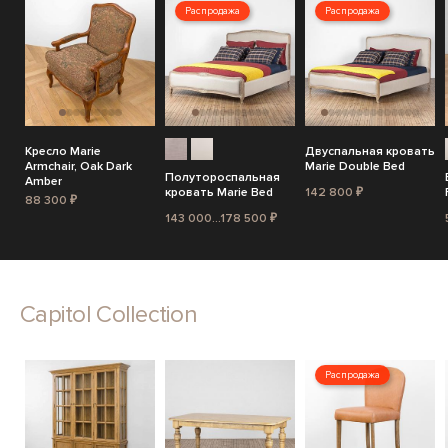
Распродажа
Распродажа
Кресло Marie
Двуспальная кровать
Armchair, Oak Dark
Marie Double Bed
Полутороспальная
Amber
кровать Marie Bed
142 800 ₽
88 300 ₽
143 000...178 500 ₽
Capitol Collection
Распродажа