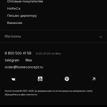
Оптовым покупателям
HoReCa
Письмо директору
Вакансии
Магазины
8 800 500 41 58
9:00-21:00 по Мск
telegram
Max
order@homeconcept.ru
Home Concept © 2007–2026. За разрешением по использованию материалов с сайта
обращайтесь в офис компании.