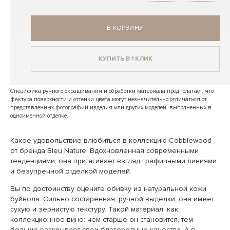
В КОРЗИНУ
КУПИТЬ В 1 КЛИК
Специфика ручного окрашивания и обработки материала предполагает, что
фактура поверхности и оттенки цвета могут незначительно отличаться от
представленных фотографий изделия или других моделей, выполненных в
одноименной отделке.
Какое удовольствие влюбиться в коллекцию Cobblewood
от бренда Bleu Nature. Вдохновленная современными
тенденциями, она притягивает взгляд графичными линиями
и безупречной отделкой моделей.
Вы по достоинству оцените обивку из натуральной кожи
буйвола. Сильно состаренная, ручной выделки, она имеет
сухую и зернистую текстуру. Такой материал, как
коллекционное вино: чем старше он становится, тем
больше раскрывает свои благородные качества. А в