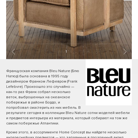
1
/ 9
Французская компания Bleu Nature (Блю
Натюр) была основана в 1995 году
дизайнером Франком Лефевром (Frank
Lefebvre). Произошло это случайно —
как-то раз Франк собрал несколько
веток, выброшенных на океанское
побережье в районе Бордо, и
попробовал смастерить из них мебель. В
результате сегодня в коллекции Bleu Nature сотни моделей мебели
и предметов интерьера из материала, который собирают на том же
самом побережье Атлантики.
Кроме этого, в ассортименте Home Concept вы найдете несколько
интереснейших предметов — это запаянные в прозрачный акрил