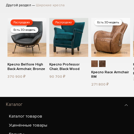
Другой раздел —
Широкие кресла
Распродажа
Распродажа
Есть 3D-модель
Есть 3D-модель
Кресло Belfiore High
Кресло Professor
Back Armchair, Bronze
Chair, Black Wood
Кресло Race Armchair
370 900 ₽
90 700 ₽
RM
271 800 ₽
Каталог
Каталог товаров
Уценённые товары