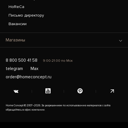
HoReCa
Письмо директору
Вакансии
Магазины
8 800 500 41 58
9:00-21:00 по Мск
telegram
Max
order@homeconcept.ru
Home Concept © 2007–2026. За разрешением по использованию материалов с сайта
обращайтесь в офис компании.