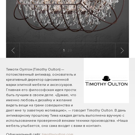
1
/ 29
Тимоти Оултон (Timothy Oulton) —
потомственный антиквар, основатель и
креативный директор одноименной
марки элитной мебели и аксессуаров.
Главная его философская идея проста:
быть лучшим в своем деле. «Думаю, что
именно любовь к дизайну и желание
видеть вещи на грани совершенства и
дает мне ту заветную мотивацию», — говорит Timothy Oulton. В дань
антикварному прошлому Тима каждая деталь выполнена вручную с
использованием проверенной веками техники производства. «Наша
мебель улыбается, она сама входит с вами в контакт».
Официальный сайт:
timothyoulton.com