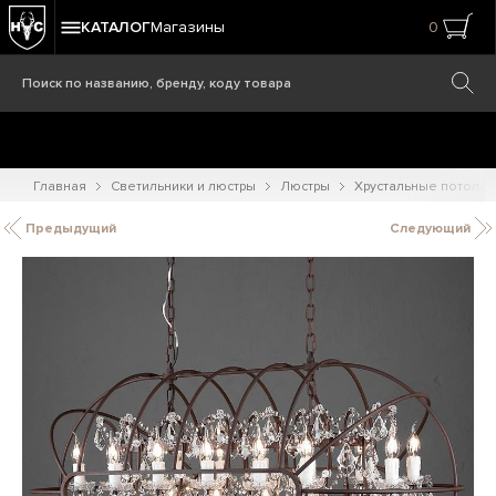
КАТАЛОГ
Магазины
0
Главная
Светильники и люстры
Люстры
Хрустальные потоло
Предыдущий
Следующий