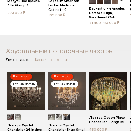
+1
Модульное кресло
Сервант American
Alto Group 4
Locker Medicine
Барный стул Angeles
Cabinet 1.0
273 800 ₽
Barstool High,
199 800 ₽
Weathered Oak
71 400...113 900 ₽
Хрустальные потолочные люстры
Другой раздел —
Каскадные люстры
Распродажа
Распродажа
Есть 3D-модель
Есть 3D-модель
Люстра Odeon Place
Chandelier 5 Rings ML
Люстра Crystal
Люстра Crystal
Chandelier 26 Inches
Chandelier Extra Small
460 900 ₽