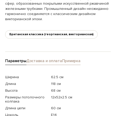
сфер, образованных покрытыми искусственной ржавчиной
железными трубками. Промышленный дизайн неожиданно
гармонично соединяется с классическим дизайном
викторианской эпохи.
Британская классика (георгианская, викторианская)
Параметры
Доставка и оплата
Примерка
Ширина
62.5 см
Длина
118 см
Высота
68 см
Размеры потолочного
12x52x2.5 см
колпака
Длина цепи
60 см
Цоколь
E14