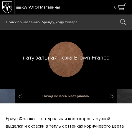
КАТАЛОГ
Магазины
0
натуральная кожа Brown Franco
натуральная кожа Dark Blue Master
натураль
Назад ко всем материалам
Браун Франко — натуральная кожа коровы ручной
выделки и окраски в тёплых оттенках коричневого цвета.