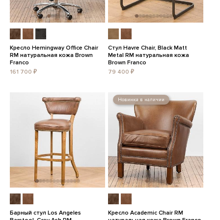
Кресло Hemingway Office Chair
Стул Havre Chair, Black Matt
RM натуральная кожа Brown
Metal RM натуральная кожа
Franco
Brown Franco
161 700 ₽
79 400 ₽
Новинка в наличии
Барный стул Los Angeles
Кресло Academic Chair RM